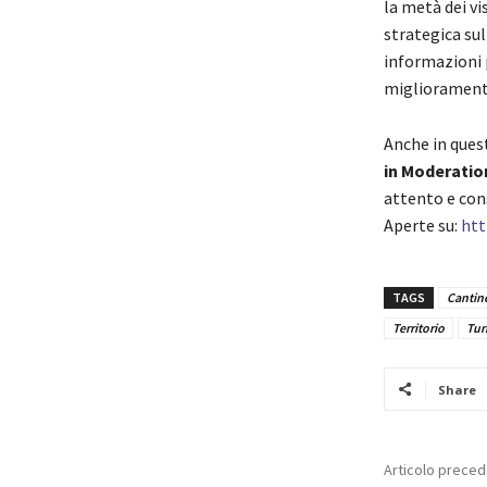
la metà dei vi
strategica sul
informazioni p
miglioramento 
Anche in ques
in Moderatio
attento e cons
Aperte su:
htt
TAGS
Cantin
Territorio
Tur
Share
Articolo prece