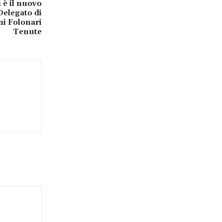
 è il nuovo
elegato di
i Folonari
Tenute