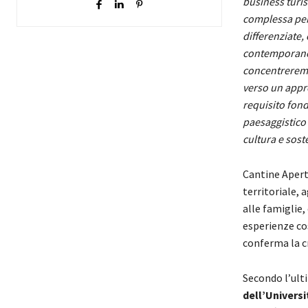
business turis
complessa per 
differenziate, 
contemporaneo 
concentreremo 
verso un appro
requisito fond
paesaggistico 
cultura e soste
Cantine Aperte
territoriale, 
alle famiglie,
esperienze cos
conferma la c
Secondo l’ult
dell’Univers