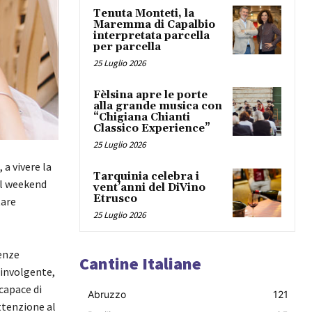
Tenuta Monteti, la
Maremma di Capalbio
interpretata parcella
per parcella
25 Luglio 2026
Fèlsina apre le porte
alla grande musica con
“Chigiana Chianti
Classico Experience”
25 Luglio 2026
 a vivere la
Tarquinia celebra i
il weekend
vent’anni del DiVino
Etrusco
tare
25 Luglio 2026
denze
Cantine Italiane
oinvolgente,
capace di
Abruzzo
121
ttenzione al