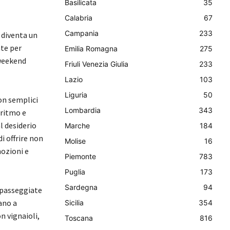
Basilicata
35
Calabria
67
Campania
233
diventa un
ate per
Emilia Romagna
275
 weekend
Friuli Venezia Giulia
233
Lazio
103
Liguria
50
non semplici
Lombardia
343
 ritmo e
l desiderio
Marche
184
i offrire non
Molise
16
mozioni e
Piemonte
783
Puglia
173
Sardegna
94
, passeggiate
ano a
Sicilia
354
n vignaioli,
Toscana
816