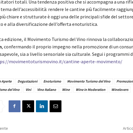
sitatori totali. Una tendenza positiva che si accompagna a una rif
 tema dell’accessibilità: rendere le cantine più facilmente raggiungi
iù chiare e strutturate è oggi una delle principali sfide del settor
e alla diversificazione dell’offerta enoturistica.
ta edizione, il Movimento Turismo del Vino rinnova la collaborazi
n
, confermando il proprio impegno nella promozione di un consum
apevole, sia a livello sensoriale sia culturale. Segui i programmi 
ps://movimentoturismovino.it/cantine-aperte-movimento/
e Aperte
Degustazioni
Enoturismo
Movimento Turismo del Vino
Promozio
ismo del Vino
Vini
Vino Italiano
Wine
Wine in Moderation
Winelovers
dente
Artic