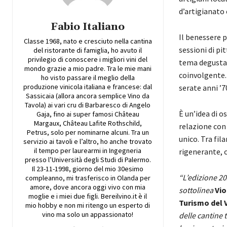
d’artigianato 
Fabio Italiano
Il benessere p
Classe 1968, nato e cresciuto nella cantina
sessioni di pit
del ristorante di famiglia, ho avuto il
privilegio di conoscere i migliori vini del
tema degustaz
mondo grazie a mio padre. Tra le mie mani
coinvolgente.
ho visto passare il meglio della
produzione vinicola italiana e francese: dal
serate anni ’7
Sassicaia (allora ancora semplice Vino da
Tavola) ai vari cru di Barbaresco di Angelo
È un’idea di o
Gaja, fino ai super famosi Château
Margaux, Château Lafite Rothschild,
relazione con 
Petrus, solo per nominarne alcuni. Tra un
unico. Tra fil
servizio ai tavoli e l’altro, ho anche trovato
il tempo per laurearmi in Ingegneria
rigenerante, c
presso l’Università degli Studi di Palermo.
Il 23-11-1998, giorno del mio 30esimo
“L’edizione 20
compleanno, mi trasferisco in Olanda per
amore, dove ancora oggi vivo con mia
sottolinea
Vio
moglie e i miei due figli. Bereilvino.it è il
Turismo del 
mio hobby e non mi ritengo un esperto di
vino ma solo un appassionato!
delle cantine 