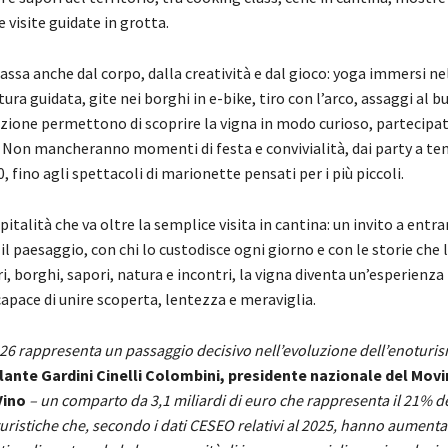
e visite guidate in grotta.
assa anche dal corpo, dalla creatività e dal gioco: yoga immersi ne
tura guidata, gite nei borghi in e-bike, tiro con l’arco, assaggi al bu
ione permettono di scoprire la vigna in modo curioso, partecipat
 Non mancheranno momenti di festa e convivialità, dai party a te
0, fino agli spettacoli di marionette pensati per i più piccoli.
spitalità che va oltre la semplice visita in cantina: un invito a entra
il paesaggio, con chi lo custodisce ogni giorno e con le storie che
ari, borghi, sapori, natura e incontri, la vigna diventa un’esperienza
apace di unire scoperta, lentezza e meraviglia.
26 rappresenta un passaggio decisivo nell’evoluzione dell’enoturis
lante Gardini Cinelli Colombini, presidente nazionale del Mo
Vino
– un comparto da 3,1 miliardi di euro che rappresenta il 21% de
turistiche che, secondo i dati CESEO relativi al 2025, hanno aumentat