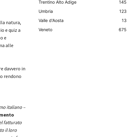
Trentino Alto Adige
145
Umbria
123
Valle d'Aosta
13
lla natura,
io e quiz a
Veneto
675
o e
ma alle
re davvero in
 lo rendono
mo italiano –
vimento
l fatturato
o il loro