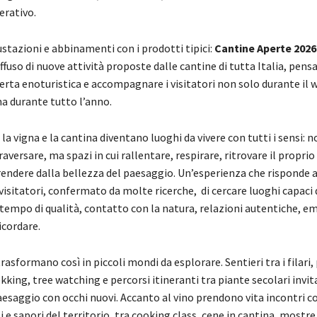
erativo.
stazioni e abbinamenti con i prodotti tipici:
Cantine Aperte 2026
ffuso di nuove attività proposte dalle cantine di tutta Italia, pens
fferta enoturistica e accompagnare i visitatori non solo durante il
ma durante tutto l’anno.
la vigna e la cantina diventano luoghi da vivere con tutti i sensi: 
raversare, ma spazi in cui rallentare, respirare, ritrovare il proprio
rendere dalla bellezza del paesaggio. Un’esperienza che risponde a
visitatori, confermato da molte ricerche, di cercare luoghi capaci d
tempo di qualità, contatto con la natura, relazioni autentiche, e
cordare.
trasformano così in piccoli mondi da esplorare. Sentieri tra i filari
ekking, tree watching e percorsi itineranti tra piante secolari invit
aesaggio con occhi nuovi. Accanto al vino prendono vita incontri co
li e sapori del territorio, tra cooking class, cene in cantina, mostre