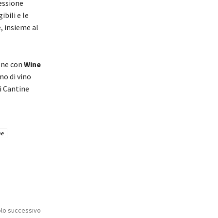
lessione
bili e le
e, insieme al
one con
Wine
o di vino
di Cantine
ne
olo successivo