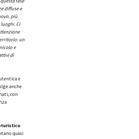
 questa fase
e diffuse e
uovo, più
luoghi. Ci
attenzione
erritorio: un
nicolo e
tivi di
utentica e
volge anche
nati, con
enza
turistico
entano quasi