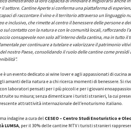
tico dimostrando la loro capacità di innovare e migliorarsi anche in
il settore. Cantine Aperte si conferma una piattaforma di esperienz
capaci di raccontare il vino e il territorio attraverso un linguaggio n
e inclusivo, che rimette al centro il benessere delle persone e dei 
sul contatto con la natura e con le comunità locali, rafforzando l’
ccio consapevole non solo all’interno della cantina, ma in tutto il t
amentale per continuare a tutelare e valorizzare il patrimonio vitivi
del nostro Paese, consolidando il ruolo delle cantine come presìdi at
nibilità”.
 è un evento dedicato ai wine lover e agli appassionati di cucina a
agli amanti della natura e a chi ricerca momenti di benessere. Si ri
 con laboratori pensati per i più piccoli e per i giovani enoappassio
truite su misura; senza dimenticare i turisti stranieri, la cui pres
rescente attrattività internazionale dell’enoturismo italiano.
ima indagine a cura del
CESEO – Centro Studi Enoturistico e Oleo
ità LUMSA
, per il 30% delle cantine MTV i turisti stranieri rappres