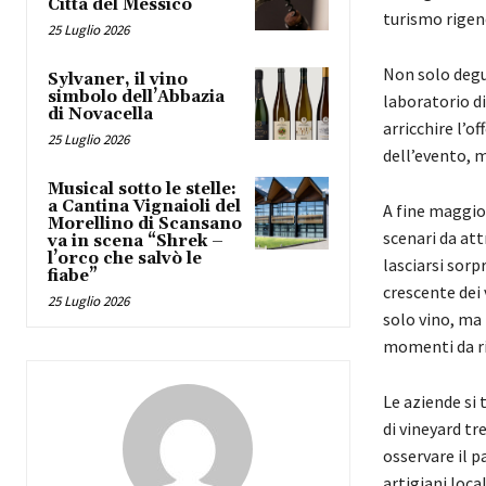
Città del Messico
turismo rigen
25 Luglio 2026
Non solo degu
Sylvaner, il vino
simbolo dell’Abbazia
laboratorio di
di Novacella
arricchire l’o
25 Luglio 2026
dell’evento, 
Musical sotto le stelle:
a Cantina Vignaioli del
A fine maggio 
Morellino di Scansano
scenari da att
va in scena “Shrek –
l’orco che salvò le
lasciarsi sorp
fiabe”
crescente dei 
25 Luglio 2026
solo vino, ma 
momenti da ri
Le aziende si 
di vineyard tr
osservare il p
artigiani loca