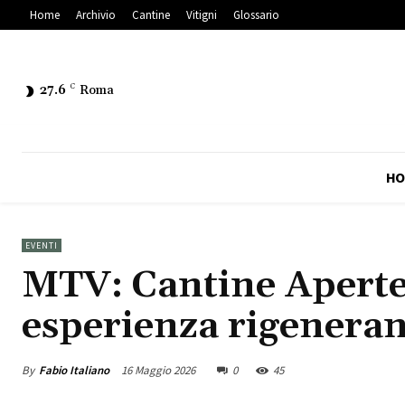
Home
Archivio
Cantine
Vitigni
Glossario
27.6
C
Roma
HO
EVENTI
MTV: Cantine Aperte 
esperienza rigeneran
By
Fabio Italiano
16 Maggio 2026
0
45