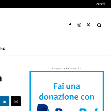
Accedi
RIO
- Supporta Bereilvino.it -
a