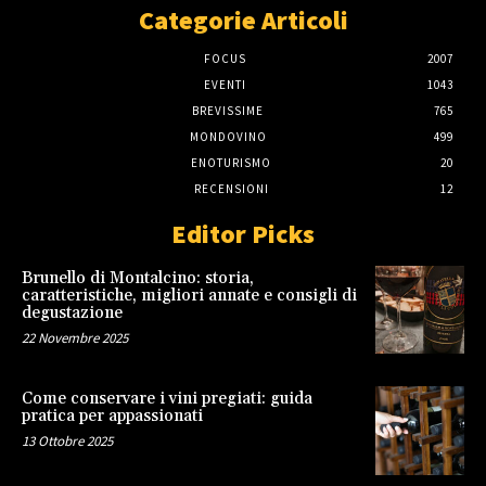
Categorie Articoli
FOCUS
2007
EVENTI
1043
BREVISSIME
765
MONDOVINO
499
ENOTURISMO
20
RECENSIONI
12
Editor Picks
Brunello di Montalcino: storia,
caratteristiche, migliori annate e consigli di
degustazione
22 Novembre 2025
Come conservare i vini pregiati: guida
pratica per appassionati
13 Ottobre 2025