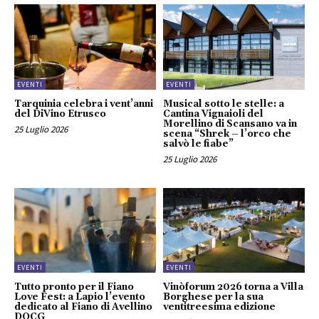
EVENTI
EVENTI
Tarquinia celebra i vent’anni
Musical sotto le stelle: a
del DiVino Etrusco
Cantina Vignaioli del
Morellino di Scansano va in
25 Luglio 2026
scena “Shrek – l’orco che
salvò le fiabe”
25 Luglio 2026
EVENTI
EVENTI
Tutto pronto per il Fiano
Vinòforum 2026 torna a Villa
Love Fest: a Lapio l’evento
Borghese per la sua
dedicato al Fiano di Avellino
ventitreesima edizione
DOCG