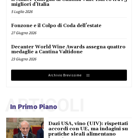
migliori d’Italia
5 Luglio 2026
Fonzone e il Colpo di Coda dell’estate
27 Giugno 2026
Decanter World Wine Awards assegna quattro
medaglie a Cantina Valtidone
23 Giugno 2026
Archivio Brevissime
ARTICOLI
In Primo Piano
Dazi USA, vino (UIV): rispettati
accordi con UE, ma indagini su
pratiche sleali alimentano