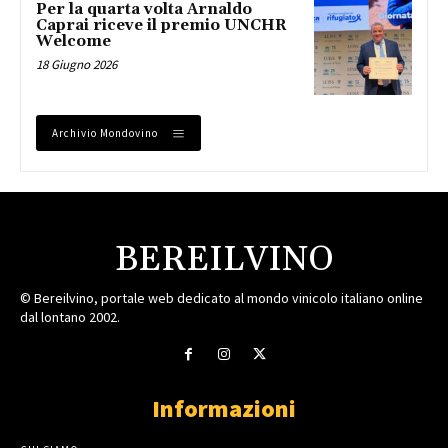
Per la quarta volta Arnaldo
Caprai riceve il premio UNCHR
Welcome
18 Giugno 2026
Archivio Mondovino
BEREILVINO
© Bereilvino, portale web dedicato al mondo vinicolo italiano online
dal lontano 2002.
Informazioni