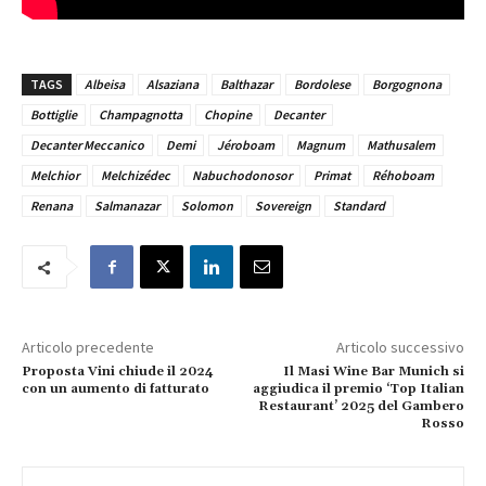
TAGS
Albeisa
Alsaziana
Balthazar
Bordolese
Borgognona
Bottiglie
Champagnotta
Chopine
Decanter
Decanter Meccanico
Demi
Jéroboam
Magnum
Mathusalem
Melchior
Melchizédec
Nabuchodonosor
Primat
Réhoboam
Renana
Salmanazar
Solomon
Sovereign
Standard
Articolo precedente
Articolo successivo
Proposta Vini chiude il 2024
Il Masi Wine Bar Munich si
con un aumento di fatturato
aggiudica il premio ‘Top Italian
Restaurant’ 2025 del Gambero
Rosso