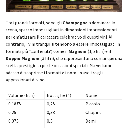
Tra i grandi formati, sono gli
Champagne
a dominare la
scena, spesso imbottigliati in dimensioni impressionanti
per enfatizzare il carattere celebrativo di questi vini. Al
contrario, i vini tranquilli tendono a essere imbottigliati in
formati più “contenuti”, come il
Magnum
(1,5 litri) e il
Doppio Magnum
(3 litri), che rappresentano comunque una
scelta prestigiosa per le occasioni speciali. Ma vediamo
adesso di scoprirne i formati e i nomi in uso tra gli
appassionati di vino:
Volume (litri)
Bottiglie (#)
Nome
0,1875
0,25
Piccolo
0,25
0,33
Chopine
0,375
0,5
Demi