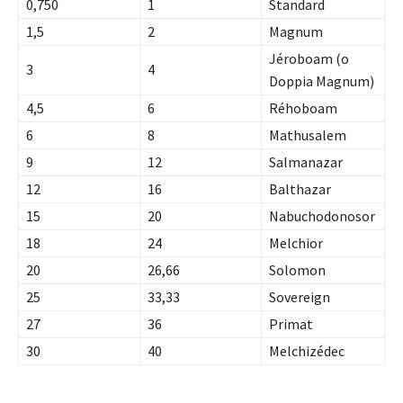
0,750
1
Standard
1,5
2
Magnum
Jéroboam (o
3
4
Doppia Magnum)
4,5
6
Réhoboam
6
8
Mathusalem
9
12
Salmanazar
12
16
Balthazar
15
20
Nabuchodonosor
18
24
Melchior
20
26,66
Solomon
25
33,33
Sovereign
27
36
Primat
30
40
Melchizédec