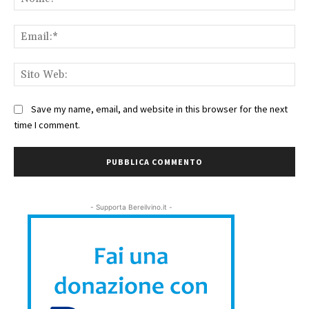
Ema
Sit
We
Save my name, email, and website in this browser for the next
time I comment.
- Supporta Bereilvino.it -