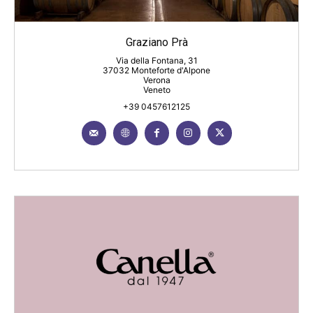
Graziano Prà
Via della Fontana, 31
37032 Monteforte d'Alpone
Verona
Veneto
+39 0457612125