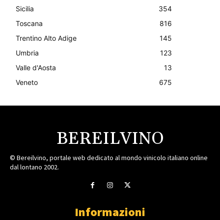
Sicilia
354
Toscana
816
Trentino Alto Adige
145
Umbria
123
Valle d'Aosta
13
Veneto
675
BEREILVINO
© Bereilvino, portale web dedicato al mondo vinicolo italiano online
dal lontano 2002.
Informazioni