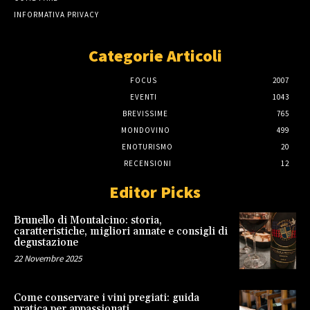
INFORMATIVA PRIVACY
Categorie Articoli
FOCUS
2007
EVENTI
1043
BREVISSIME
765
MONDOVINO
499
ENOTURISMO
20
RECENSIONI
12
Editor Picks
Brunello di Montalcino: storia,
caratteristiche, migliori annate e consigli di
degustazione
22 Novembre 2025
Come conservare i vini pregiati: guida
pratica per appassionati