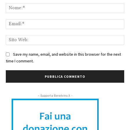
No
Ema
Sit
We
Save my name, email, and website in this browser for the next
time I comment.
- Supporta Bereilvino.it -