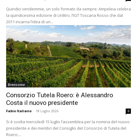
Quindici vendemmie, un solo formato da sempre: Ampeleia celebra
la quindicesima edizione di Unlitro, l’IGT Toscana Rosso che dal
2011 incarna l’idea di un...
Brevissime
Consorzio Tutela Roero: è Alessandro
Costa il nuovo presidente
Fabio Italiano
-
18 Luglio 2026
0
Si è svolta mercoledì 15 luglio l’assemblea per la nomina del nuovo
presidente e dei membri del Consiglio del Consorzio di Tutela del
Roero:...