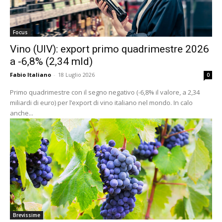
Focus
Vino (UIV): export primo quadrimestre 2026
a -6,8% (2,34 mld)
Fabio Italiano
-
18 Luglio 2026
0
Primo quadrimestre con il segno negativo (-6,8% il valore, a 2,34
miliardi di euro) per l’export di vino italiano nel mondo. In calo
anche...
Brevissime