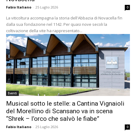
Fabio Italiano
-
25 Luglio 2026
0
La viticoltura accompagna la storia dell'Abbazia di Novacella fin
dalla sua fondazione nel 1142. Per quasi nove secoli la
coltivazione della vite ha rappresentato...
Eventi
Musical sotto le stelle: a Cantina Vignaioli
del Morellino di Scansano va in scena
“Shrek – l’orco che salvò le fiabe”
Fabio Italiano
-
25 Luglio 2026
0