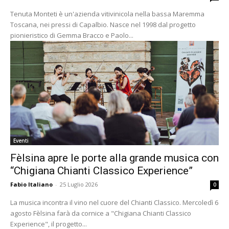
Tenuta Monteti è un'azienda vitivinicola nella bassa Maremma
Toscana, nei pressi di Capalbio. Nasce nel 1998 dal progetto
pionieristico di Gemma Bracco e Paolo...
Eventi
Fèlsina apre le porte alla grande musica con
“Chigiana Chianti Classico Experience”
Fabio Italiano
-
25 Luglio 2026
0
La musica incontra il vino nel cuore del Chianti Classico. Mercoledì 6
agosto Fèlsina farà da cornice a "Chigiana Chianti Classico
Experience", il progetto...