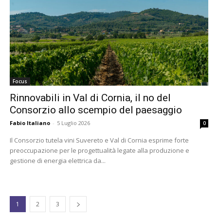
Focus
Rinnovabili in Val di Cornia, il no del
Consorzio allo scempio del paesaggio
Fabio Italiano
-
5 Luglio 2026
0
Il Consorzio tutela vini Suvereto e Val di Cornia esprime forte
preoccupazione per le progettualità legate alla produzione e
gestione di energia elettrica da...
1
2
3