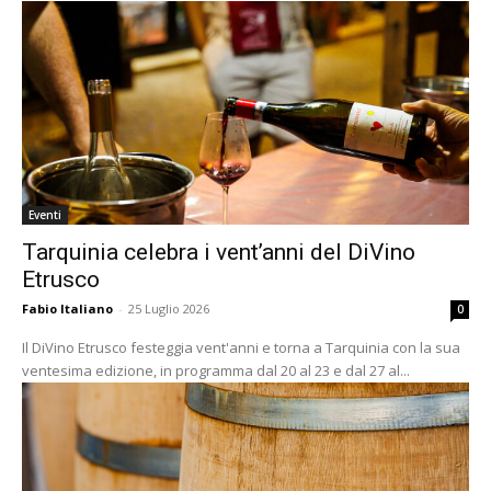
Eventi
Tarquinia celebra i vent’anni del DiVino
Etrusco
Fabio Italiano
-
25 Luglio 2026
0
Il DiVino Etrusco festeggia vent'anni e torna a Tarquinia con la sua
ventesima edizione, in programma dal 20 al 23 e dal 27 al...