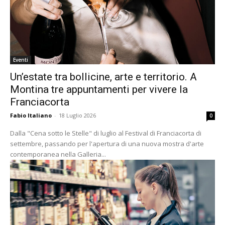
Eventi
Un’estate tra bollicine, arte e territorio. A
Montina tre appuntamenti per vivere la
Franciacorta
Fabio Italiano
-
18 Luglio 2026
0
Dalla "Cena sotto le Stelle" di luglio al Festival di Franciacorta di
settembre, passando per l'apertura di una nuova mostra d'arte
contemporanea nella Galleria...