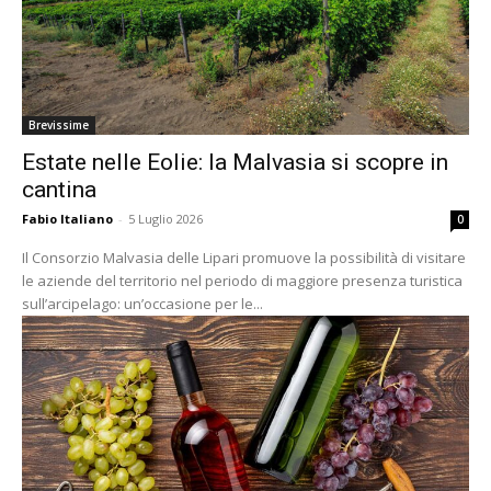
Brevissime
Estate nelle Eolie: la Malvasia si scopre in
cantina
Fabio Italiano
-
5 Luglio 2026
0
Il Consorzio Malvasia delle Lipari promuove la possibilità di visitare
le aziende del territorio nel periodo di maggiore presenza turistica
sull’arcipelago: un’occasione per le...