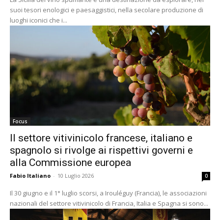
suoi tesori enologici e paesaggistici, nella secolare produzione di
luoghi iconici che i...
Focus
Il settore vitivinicolo francese, italiano e
spagnolo si rivolge ai rispettivi governi e
alla Commissione europea
Fabio Italiano
-
10 Luglio 2026
0
Il 30 giugno e il 1° luglio scorsi, a Irouléguy (Francia), le associazioni
nazionali del settore vitivinicolo di Francia, Italia e Spagna si sono...