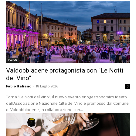
Eventi
Valdobbiadene protagonista con “Le Notti
del Vino”
Fabio Italiano
-
18 Luglio 2026
0
Torna “Le Notti del Vino”, il nuovo evento enogastronomico ideato
dall’Associazione Nazionale Città del Vino e promosso dal Comune
di Valdobbiadene, in collaborazione con...