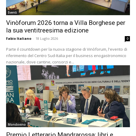
Eventi
Vinòforum 2026 torna a Villa Borghese per
la sua ventitreesima edizione
Fabio Italiano
-
18 Luglio 2026
0
Parte il countdown per la nuova stagione di Vinòforum, l'evento di
riferimento del Centro Sud-Italia per il business enogastronomico
nazionale, dove cantine, consorzi e...
Mondovino
Premio Letterario Mandrarossa: libri e