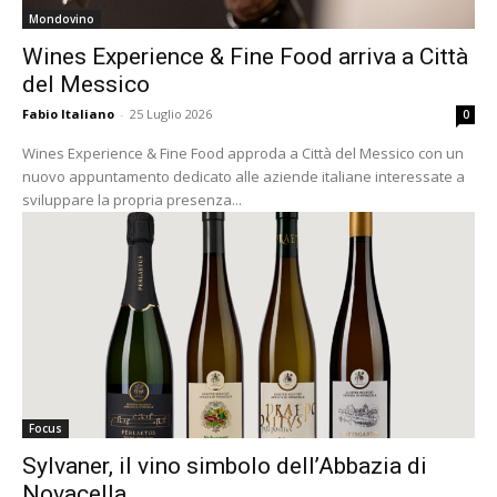
Mondovino
Wines Experience & Fine Food arriva a Città
del Messico
Fabio Italiano
-
25 Luglio 2026
0
Wines Experience & Fine Food approda a Città del Messico con un
nuovo appuntamento dedicato alle aziende italiane interessate a
sviluppare la propria presenza...
Focus
Sylvaner, il vino simbolo dell’Abbazia di
Novacella