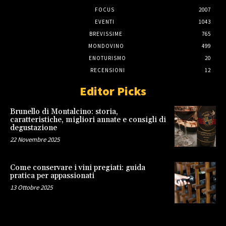
FOCUS
2007
EVENTI
1043
BREVISSIME
765
MONDOVINO
499
ENOTURISMO
20
RECENSIONI
12
Editor Picks
Brunello di Montalcino: storia,
caratteristiche, migliori annate e consigli di
degustazione
22 Novembre 2025
Come conservare i vini pregiati: guida
pratica per appassionati
13 Ottobre 2025