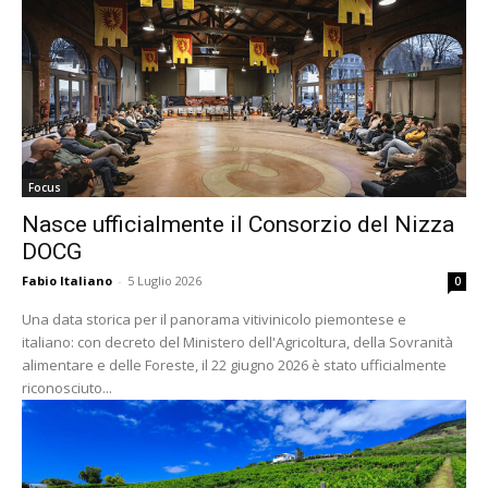
Focus
Nasce ufficialmente il Consorzio del Nizza
DOCG
Fabio Italiano
-
5 Luglio 2026
0
Una data storica per il panorama vitivinicolo piemontese e
italiano: con decreto del Ministero dell'Agricoltura, della Sovranità
alimentare e delle Foreste, il 22 giugno 2026 è stato ufficialmente
riconosciuto...