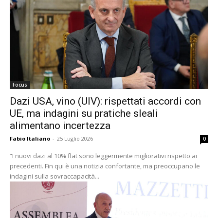
Focus
Dazi USA, vino (UIV): rispettati accordi con
UE, ma indagini su pratiche sleali
alimentano incertezza
Fabio Italiano
-
25 Luglio 2026
0
“I nuovi dazi al 10% flat sono leggermente migliorativi rispetto ai
precedenti. Fin qui è una notizia confortante, ma preoccupano le
indagini sulla sovraccapacità...