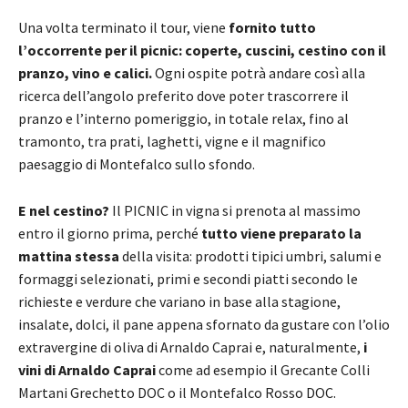
Una volta terminato il tour, viene
fornito
tutto
l’occorrente per il picnic: coperte, cuscini, cestino con il
pranzo, vino e calici.
Ogni ospite potrà andare così alla
ricerca dell’angolo preferito dove poter trascorrere il
pranzo e l’interno pomeriggio, in totale relax, fino al
tramonto, tra prati, laghetti, vigne e il magnifico
paesaggio di Montefalco sullo sfondo.
E nel cestino?
Il PICNIC in vigna si prenota al massimo
entro il giorno prima, perché
tutto viene preparato la
mattina stessa
della visita: prodotti tipici umbri, salumi e
formaggi selezionati, primi e secondi piatti secondo le
richieste e verdure che variano in base alla stagione,
insalate, dolci, il pane appena sfornato da gustare con l’olio
extravergine di oliva di Arnaldo Caprai e, naturalmente,
i
vini di Arnaldo Caprai
come ad esempio il Grecante Colli
Martani Grechetto DOC o il Montefalco Rosso DOC.