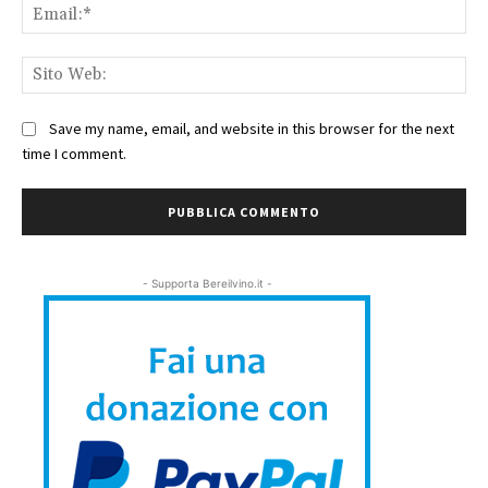
Ema
Sit
We
Save my name, email, and website in this browser for the next
time I comment.
- Supporta Bereilvino.it -