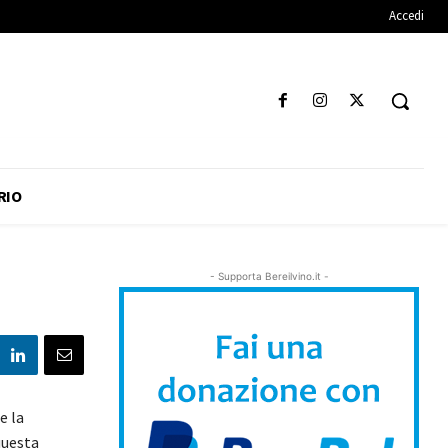
Accedi
RIO
- Supporta Bereilvino.it -
e la
questa