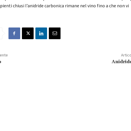
ipienti chiusi l’anidride carbonica rimane nel vino fino a che non vi
dente
Artic
o
Anidrid