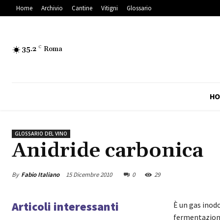
Home
Archivio
Cantine
Vitigni
Glossario
35.2
C
Roma
HO
GLOSSARIO DEL VINO
Anidride carbonica
By
Fabio Italiano
15 Dicembre 2010
0
29
Articoli interessanti
È un gas inodo
fermentazione