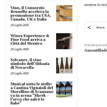
avviene in rec
Vino, il Consorzio
Brunello accelera la
promozione tra USA,
Canada, UK e Italia
25 Luglio 2026
Share
Wines Experience &
Fine Food arriva a
Città del Messico
Articolo prece
25 Luglio 2026
Amontillad
Sylvaner, il vino
simbolo dell’Abbazia
di Novacella
25 Luglio 2026
Musical sotto le stelle:
a Cantina Vignaioli del
Morellino di Scansano
va in scena “Shrek –
l’orco che salvò le
fiabe”