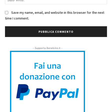
We
Save my name, email, and website in this browser for the next
time I comment.
- Supporta Bereilvino.it -