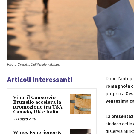
Photo Credits: Dell'Aquila Fabrizio
Articoli interessanti
Dopo l’antepr
romagnola c
proprio a
Ces
Vino, il Consorzio
ventesima c
Brunello accelera la
promozione tra USA,
Canada, UK e Italia
La
presentazi
25 Luglio 2026
sindaco della
di Cervia Mir
Wines Experience &