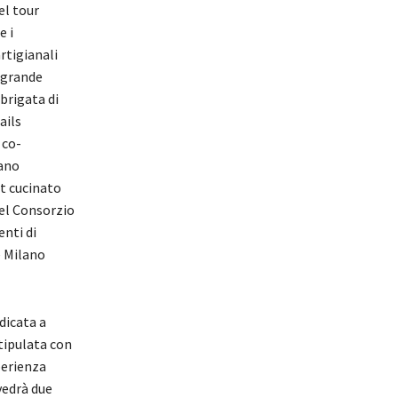
el tour
e i
rtigianali
n grande
brigata di
ails
 co-
tano
et cucinato
el Consorzio
nti di
e Milano
dicata a
stipulata con
perienza
vedrà due