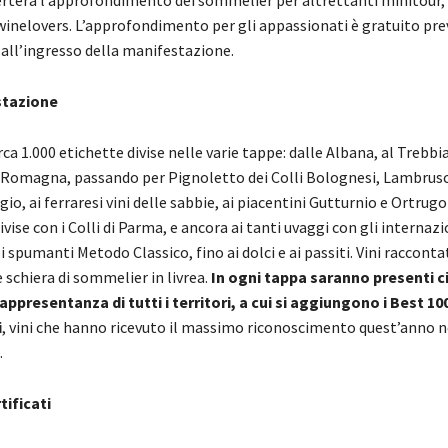
 winelovers. L’approfondimento per gli appassionati è gratuito pre
 all’ingresso della manifestazione.
ustazione
rca 1.000 etichette divise nelle varie tappe: dalle Albana, al Trebbi
 Romagna, passando per Pignoletto dei Colli Bolognesi, Lambrusc
o, ai ferraresi vini delle sabbie, ai piacentini Gutturnio e Ortrugo 
vise con i Colli di Parma, e ancora ai tanti uvaggi con gli internazio
i spumanti Metodo Classico, fino ai dolci e ai passiti. Vini raccontat
schiera di sommelier in livrea.
In ogni tappa saranno presenti c
appresentanza di tutti i territori, a cui si aggiungono i Best 100
i
, vini che hanno ricevuto il massimo riconoscimento quest’anno n
.
tificati