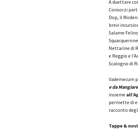
A duettare con
Consorzi partn
Dop, il Moden
brevi incursio
Salame Felino 
Squacquerone 
Nettarine di 
e Reggio e l’A
Scalogno di R
Vademecum per
e da Mangiare
insieme
all’A
permette di e
racconto degli
Tappe & novi