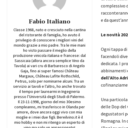
complessivo 
racconteranno
e da quest’ann
Fabio Italiano
Classe 1968, nato e cresciuto nella cantina
Le novità 202
del ristorante di famiglia, ho avuto il
privilegio di conoscere i migliori vini del
mondo grazie a mio padre. Tra le mie mani
Ogni tappa di
ho visto passare il meglio della
produzione vinicola italiana e francese: dal
facendoli div
Sassicaia (allora ancora semplice Vino da
dedicata. I pr
Tavola) ai vari cru di Barbaresco di Angelo
abbinamenti c
Gaja, fino ai super famosi Château
Margaux, Château Lafite Rothschild,
dell’Alto Adr
Petrus, solo per nominarne alcuni. Tra un
cofinanziame
servizio ai tavoli e l’altro, ho anche trovato
il tempo per laurearmi in Ingegneria
presso l’Università degli Studi di Palermo.
Una particola
Il 23-11-1998, giorno del mio 30esimo
delle Dop del 
compleanno, mi trasferisco in Olanda per
amore, dove ancora oggi vivo con mia
degustatori p
moglie e i miei due figli. Bereilvino.it è il
Romagna. In o
mio hobby e non mi ritengo un esperto di
vino ma solo un appassionato!
(Dop) su cui 