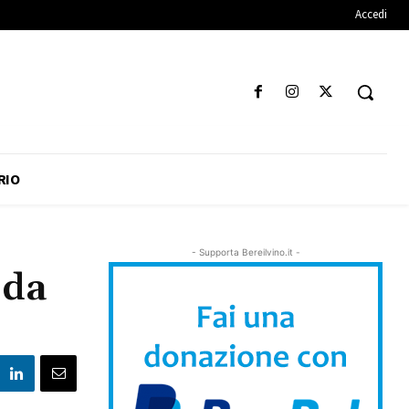
Accedi
RIO
- Supporta Bereilvino.it -
 da