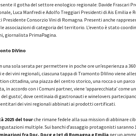
ente il gotha del settore enologico regionale: Davide Frascari Pr
nale, Luca Manfredi e Adolfo Treggiari Presidenti di Ais Emilia e
 Presidente Consorzio Vini di Romagna. Presenti anche rappresen
le associazioni di categoria del territorio. L’evento è stato coordi
i, giornalista PrimaPagina.
onto DiVino
n una sola serata per permettere in poche ore un’esperienza a 360 
i e dei vini regionali, ciascuna tappa di Tramonto DiVino viene alles
ion cittadina, una piazza del centro storico, una rocca o un parco
ta, in accordo con i Comuni partner, viene ‘apparecchiata’ come un
 del gusto’, dove centinaia di gastronauti e winelovers partecipano
entitari dei vini regionali abbinati ai prodotti certificati.
tà 2025 del tour
che rimane fedele alla sua mission di abbinare cibi 
egustazioni multiple. Sui banchi d’assaggio protagonisti saranno
ominazioni fra Doc, Docg e Igt di Romagna e Emilia
per un amm