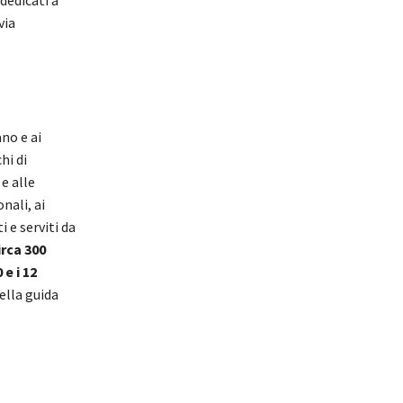
via
ano e ai
hi di
e alle
nali, ai
i e serviti da
irca 300
 e i 12
ella guida