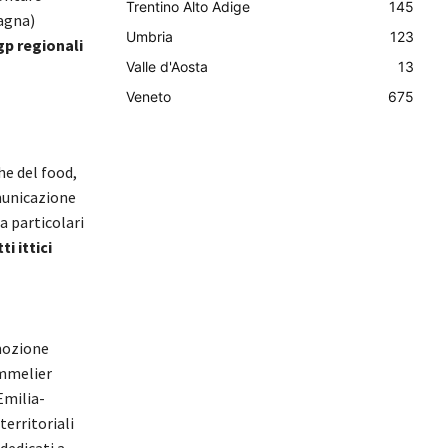
Trentino Alto Adige
145
agna)
Umbria
123
gp regionali
Valle d'Aosta
13
Veneto
675
he del food,
municazione
a particolari
ti ittici
mozione
ommelier
Emilia-
erritoriali
dedicati a