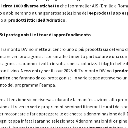
di
circa 1000 diverse etichette
che i sommelier AIS (Emilia e Rom
 e abbineranno a una generosa selezione dei
44 prodotti Dop e I
o ai
prodotti ittici dell’Adriatico.
5: i protagonisti e i tour di approfondimento
 Tramonto DiVino mette al centro uno o più prodotti sia del vino c
entare veri protagonisti con un allestimento particolare e una co
otagonisti saranno di volta in volta spettacolarizzati dagli chef e d
on il vino. News entry per il tour 2025 di Tramonto DiVino
i prodot
iatico
che faranno da co-protagonisti in varie tappe attraverso un
nto del programma Feampa.
re attenzione viene riservata durante la manifestazione alla pro
vino attraverso veri e propri mini-seminari itineranti curati dai s
er raccontare e far apprezzare le etichette a denominazione dell’
gni tappa infatti saranno selezionate 4 denominazioni di origine t
verterà l’approfondimento dei sommelier per altrettanti minitour, 