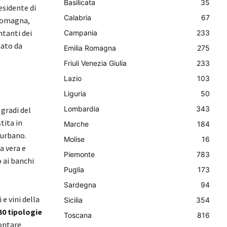
Basilicata
35
esidente di
Calabria
67
 Romagna,
tanti dei
Campania
233
nato da
Emilia Romagna
275
Friuli Venezia Giulia
233
Lazio
103
Liguria
50
Lombardia
343
gradi del
tita in
Marche
184
 urbano.
Molise
16
a vera e
Piemonte
783
 ai banchi
Puglia
173
Sardegna
94
e vini della
Sicilia
354
30 tipologie
Toscana
816
ontare