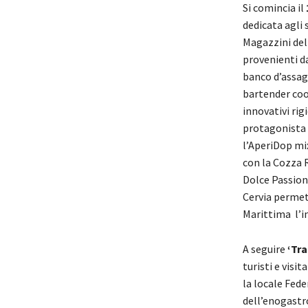
Si comincia il
dedicata agli s
Magazzini del 
provenienti da
banco d’assag
bartender coo
innovativi rig
protagonista 
l’AperiDop mix
con la Cozza 
Dolce Passione
Cervia permett
Marittima l’in
A seguire
‘Tra
turisti e visi
la locale Fed
dell’enogastr