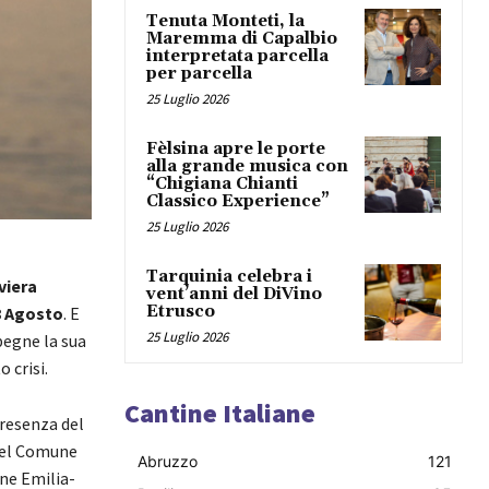
Tenuta Monteti, la
Maremma di Capalbio
interpretata parcella
per parcella
25 Luglio 2026
Fèlsina apre le porte
alla grande musica con
“Chigiana Chianti
Classico Experience”
25 Luglio 2026
Tarquinia celebra i
viera
vent’anni del DiVino
Etrusco
 8 Agosto
. E
25 Luglio 2026
egne la sua
 crisi.
Cantine Italiane
resenza del
 del Comune
Abruzzo
121
ne Emilia-