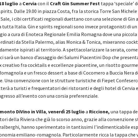
18 luglio
a
Cervia
con il
Craft Gin Summer Fest
tappa ‘speciale’ d
pirits. Dalle 19.00 in piazza Costa, fra la storica Torre San Michele 
Sale, i cibi certificati regionali duettano con una selezione di Gin a
 tutta Italia. Gin e spirits regionali sono invece protagonisti di u
gio a cura di Enoteca Regionale Emilia Romagna dove una piccola 
rdinati da Stella Palermo, alias Monica & Tonica, mixeranno cockt
idamente ispirati al territorio. A spettacolarizzare la serata, come
ci sarà un banco d’assaggio dei Salumi Piacentini Dop che presen
 creativo fra cocktails e eccellenze piacentine, un risotto gourm
Romagnola e un fresco dessert a base di Cocomero a Buccia Nera d
. Una convenzione con le strutture turistiche di Fiepet Confeserce
erà a turisti e frequentatori dei ristoranti e degli hotel di Cervia 
gresso all’evento con una corsia preferenziale.
monto DiVino in Villa
,
venerdì 25 luglio
a
Riccione,
una tappa de
tatori della Riviera che già lo scorso anno, grazie alla convenzione 
eralberghi, hanno sperimentato in tantissimi l’indimenticabile es
onomia emiliano-romagnola. Particolarmente ricca la tappa che 