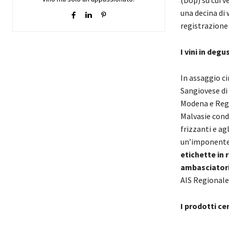
una decina di
registrazione
I vini in deg
In assaggio ci
Sangiovese di
Modena e Reggi
Malvasie condi
frizzanti e agl
un’imponente 
etichette in r
ambasciator
AIS Regionale
I prodotti cer