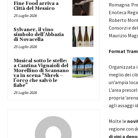
Fine Food arriva a
Romagna. Pres
Città del Messico
Enoteca Regio
25 Luglio 2026
Roberto Monti
Consorzi e del
Sylvaner, il vino
simbolo dell’Abbazia
Maurizio Magn
di Novacella
25 Luglio 2026
Format Tram
Musical sotto le stelle:
a Cantina Vignaioli del
Organizzata i
Morellino di Scansano
meglio dei cib
va in scena “Shrek –
l’orco che salvò le
un’ampia locat
fiabe”
L’area prescel
25 Luglio 2026
propria ‘arena
agli assaggi id
Molte le
novi
regione con d
di vini a den