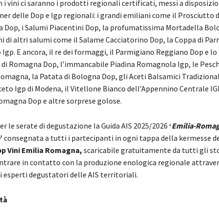
 i vini ci saranno i prodotti regionali certificati, messi a disposizi
er delle Dop e Igp regionali: i grandi emiliani come il Prosciutto 
a Dop, i Salumi Piacentini Dop, la profumatissima Mortadella Bolo
ni di altri salumi come il Salame Cacciatorino Dop, la Coppa di Parm
Igp. E ancora, il re dei formaggi, il Parmigiano Reggiano Dop e lo
di Romagna Dop, l’immancabile Piadina Romagnola Igp, le Pesch
Romagna, la Patata di Bologna Dop, gli Aceti Balsamici Tradiziona
ceto Igp di Modena, il Vitellone Bianco dell’Appennino Centrale IGP
omagna Dop e altre sorprese golose.
 le serate di degustazione la Guida AIS 2025/2026
‘
Emilia-Romag
’
consegnata a tutti i partecipanti in ogni tappa della kermesse d
pp Vini Emilia Romagna,
scaricabile gratuitamente da tutti gli st
ntrare in contatto con la produzione enologica regionale attraver
 esperti degustatori delle AIS territoriali.
tà