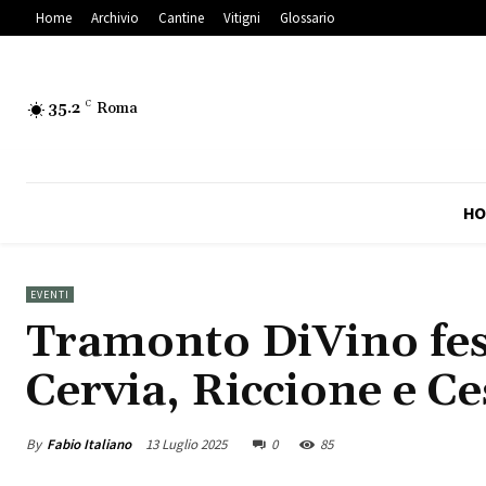
Home
Archivio
Cantine
Vitigni
Glossario
35.2
C
Roma
HO
EVENTI
Tramonto DiVino fest
Cervia, Riccione e C
By
Fabio Italiano
13 Luglio 2025
0
85