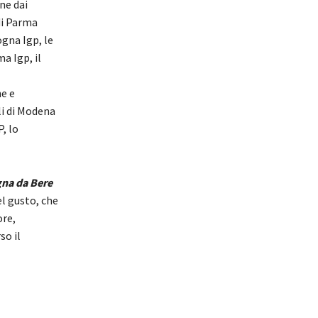
one dai
di Parma
gna Igp, le
a Igp, il
e e
li di Modena
, lo
na da Bere
el gusto, che
ore,
so il