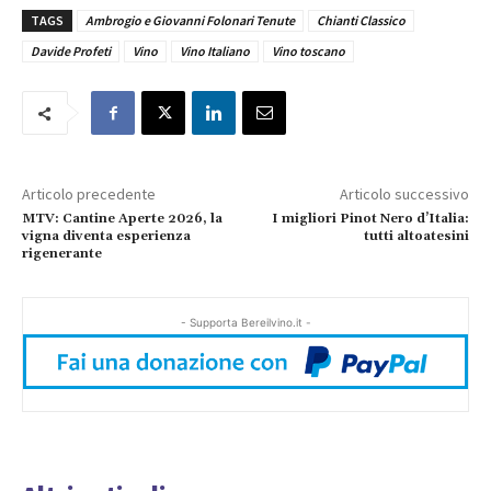
TAGS
Ambrogio e Giovanni Folonari Tenute
Chianti Classico
Davide Profeti
Vino
Vino Italiano
Vino toscano
Articolo precedente
Articolo successivo
MTV: Cantine Aperte 2026, la
I migliori Pinot Nero d’Italia:
vigna diventa esperienza
tutti altoatesini
rigenerante
- Supporta Bereilvino.it -