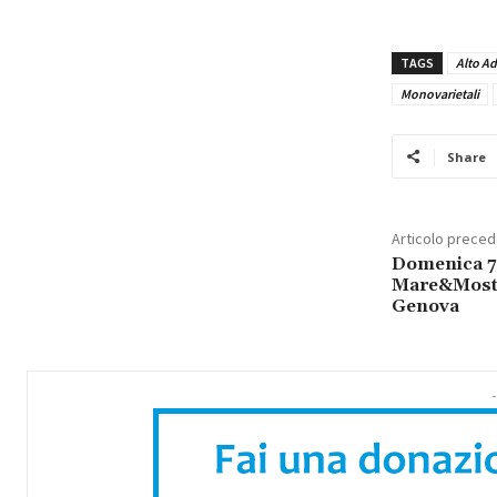
TAGS
Alto Ad
Monovarietali
Share
Articolo prece
Domenica 7 
Mare&Mosto 
Genova
-