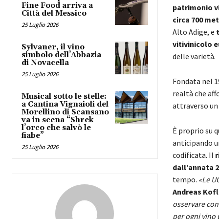
Fine Food arriva a
patrimonio vit
Città del Messico
circa 700 met
25 Luglio 2026
Alto Adige, e
t
vitivinicolo 
Sylvaner, il vino
simbolo dell’Abbazia
delle varietà.
di Novacella
25 Luglio 2026
Fondata nel 19
realtà che aff
Musical sotto le stelle:
a Cantina Vignaioli del
attraverso un 
Morellino di Scansano
va in scena “Shrek –
l’orco che salvò le
È proprio su q
fiabe”
anticipando u
25 Luglio 2026
codificata. Il
r
dall’annata 
tempo.
«Le UG
Andreas Kofl
osservare con 
per ogni vino