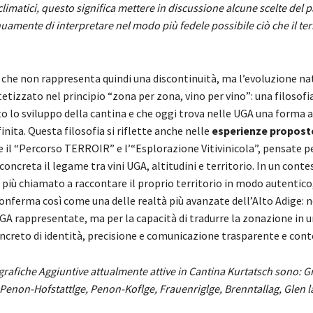
imatici, questo significa mettere in discussione alcune scelte del p
uamente di interpretare nel modo più fedele possibile ciò che il ter
 che non rappresenta quindi una discontinuità, ma l’evoluzione nat
etizzato nel principio “zona per zona, vino per vino”: una filosofi
o lo sviluppo della cantina e che oggi trova nelle UGA una forma 
finita. Questa filosofia si riflette anche nelle
esperienze proposte
e il “Percorso TERROIR” e l’“Esplorazione Vitivinicola”, pensate p
concreta il legame tra vini UGA, altitudini e territorio. In un contest
 più chiamato a raccontare il proprio territorio in modo autentico
onferma così come una delle realtà più avanzate dell’Alto Adige: 
UGA rappresentate, ma per la capacità di tradurre la zonazione in 
creto di identità, precisione e comunicazione trasparente e co
rafiche Aggiuntive attualmente attive in Cantina Kurtatsch sono: G
Penon-Hofstattlge, Penon-Koflge, Frauenriglge, Brenntallag, Glen l