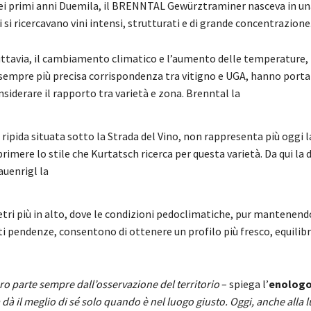
ei primi anni Duemila, il BRENNTAL Gewürztraminer nasceva in un
ui si ricercavano vini intensi, strutturati e di grande concentrazione
ttavia, il cambiamento climatico e l’aumento delle temperature, 
a sempre più precisa corrispondenza tra vitigno e UGA, hanno porta
nsiderare il rapporto tra varietà e zona. Brenntal la
e ripida situata sotto la Strada del Vino, non rappresenta più oggi l
rimere lo stile che Kurtatsch ricerca per questa varietà. Da qui la d
auenrigl la
etri più in alto, dove le condizioni pedoclimatiche, pur mantenend
rti pendenze, consentono di ottenere un profilo più fresco, equilib
oro parte sempre dall’osservazione del territorio
– spiega l’
enologo 
 dà il meglio di sé solo quando è nel luogo giusto. Oggi, anche alla l