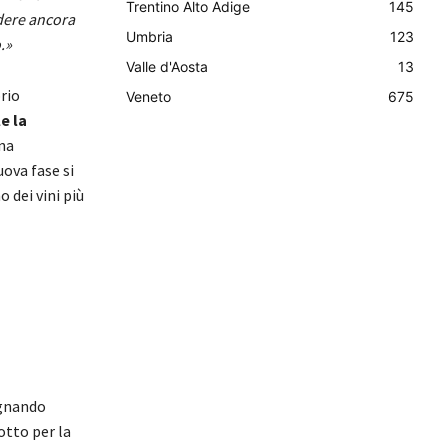
Trentino Alto Adige
145
dere ancora
Umbria
123
.»
Valle d'Aosta
13
rio
Veneto
675
e la
una
uova fase si
 dei vini più
egnando
tto per la