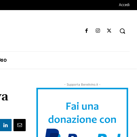
Accedi
RIO
- Supporta Bereilvino.it -
va