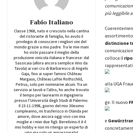
comunicazione
più leggibile 
Fabio Italiano
Coerentemente
Classe 1968, nato e cresciuto nella cantina
assortimento
del ristorante di famiglia, ho avuto il
privilegio di conoscere i migliori vini del
distinzione t
mondo grazie a mio padre. Tra le mie mani
comunicazione 
ho visto passare il meglio della
produzione vinicola italiana e francese: dal
colloca il
rip
Sassicaia (allora ancora semplice Vino da
rappresentativ
Tavola) ai vari cru di Barbaresco di Angelo
Gaja, fino ai super famosi Château
Margaux, Château Lafite Rothschild,
alla UGA Fraue
Petrus, solo per nominarne alcuni. Tra un
servizio ai tavoli e l’altro, ho anche trovato
il tempo per laurearmi in Ingegneria
presso l’Università degli Studi di Palermo.
ge. Il nuovo
F
Il 23-11-1998, giorno del mio 30esimo
compleanno, mi trasferisco in Olanda per
amore, dove ancora oggi vivo con mia
e
Gewürztram
moglie e i miei due figli. Bereilvino.it è il
mio hobby e non mi ritengo un esperto di
concretamente
vino ma solo un appassionato!