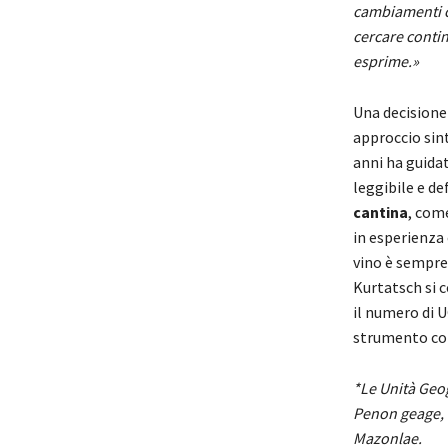
cambiamenti cl
cercare contin
esprime.»
Una decisione
approccio sint
anni ha guidat
leggibile e de
cantina
, com
in esperienza 
vino è sempre
Kurtatsch si c
il numero di 
strumento con
*Le Unità Geog
Penon geage, 
Mazonlae.