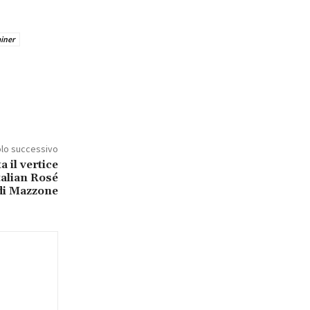
iner
olo successivo
a il vertice
talian Rosé
di Mazzone