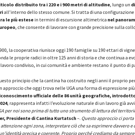
icolo distribuito tra i 220 e i 900 metri di altitudine
, lungo un
di
ri
all’interno dello stesso comune. Si tratta di una configurazione 
ra le più estese
in termini di escursione altimetrica
nel panora
europeo
, che consente di lavorare con grande precisione sulla col
00, la cooperativa riunisce oggi 190 famiglie su 190 ettari di vign
onda le proprie radici in oltre 125 anni di storia e che continua a ev
lavoro condiviso, in cui comunità e ambiente restano il punto di p
uesto principio che la cantina ha costruito negli anni il proprio pe
n approccio che oggi trova nelle UGA una forma di espressione più 
iconoscimento ufficiale delle 86 unità geografiche, introdotto
2024
, rappresenta infatti l’evoluzione naturale di un lavoro già avv
A per noi sono prima di tutto uno strumento di lettura del territori
er, Presidente di Cantina Kurtatsch
–.
Questo approccio ci porta 
attenzione ogni zona, interpretare ciò che sa esprimere davvero e 
 un’identità precisa e coerente. Proprio perché crediamo da sempre