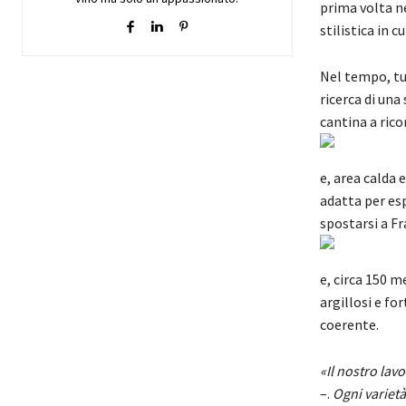
prima volta n
stilistica in c
Nel tempo, tu
ricerca di un
cantina a rico
e, area calda 
adatta per esp
spostarsi a Fr
e, circa 150 m
argillosi e fo
coerente.
«Il nostro lav
–.
Ogni varietà