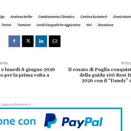
ige
Andreas Kofler
Cambiamento Climatico
Cantina Kurtatsch
Gewürztram
Terroir
Traminer
Unità Geografiche Aggiuntive
Vini
Zonazione
dente
Artic
e lunedì 8 giugno 2026
Il rosato di Puglia conquist
per la prima volta a
della guida 100 Best I
2026 con il “Dandy” 
 Supporta Bereilvino.it -