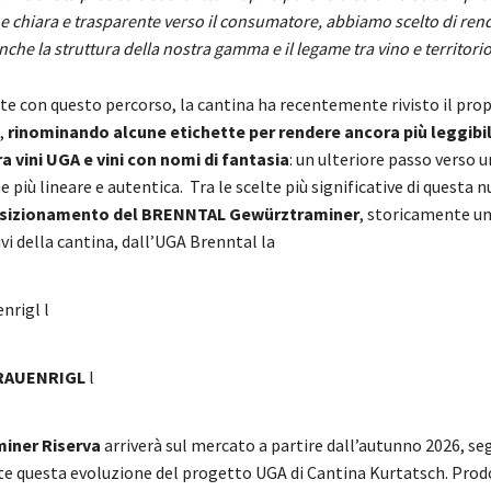
 chiara e trasparente verso il consumatore, abbiamo scelto di ren
anche la struttura della nostra gamma e il legame tra vino e territorio
 con questo percorso, la cantina ha recentemente rivisto il prop
,
rinominando alcune etichette per rendere ancora più leggibil
ra vini UGA e vini con nomi di fantasia
: un ulteriore passo verso 
più lineare e autentica. Tra le scelte più significative di questa n
osizionamento del BRENNTAL Gewürztraminer
, storicamente uno
i della cantina, dall’UGA Brenntal la
nrigl l
RAUENRIGL
l
iner Riserva
arriverà sul mercato a partire dall’autunno 2026, s
 questa evoluzione del progetto UGA di Cantina Kurtatsch. Prodo