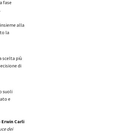
a fase
.
insieme alla
to la
a scelta più
ecisione di
o suoli
rato e
Erwin Carli
uce dei