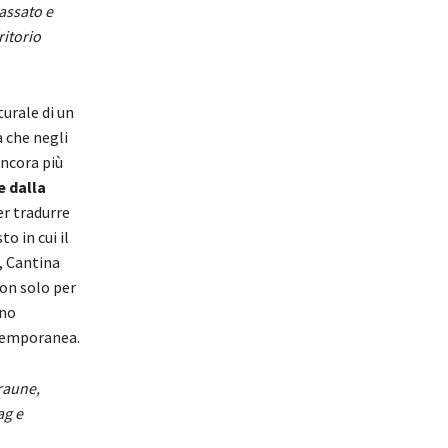
assato e
ritorio
urale di un
a che negli
ancora più
 dalla
er tradurre
o in cui il
, Cantina
non solo per
uno
ntemporanea.
raune,
ag e