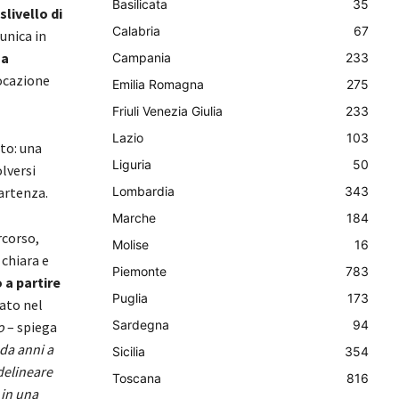
Basilicata
35
slivello di
Calabria
67
unica in
ma
Campania
233
locazione
Emilia Romagna
275
Friuli Venezia Giulia
233
Lazio
103
eto: una
Liguria
50
olversi
artenza.
Lombardia
343
Marche
184
rcorso,
Molise
16
chiara e
Piemonte
783
 a partire
Puglia
173
iato nel
Sardegna
94
o
– spiega
da anni a
Sicilia
354
delineare
Toscana
816
 in una