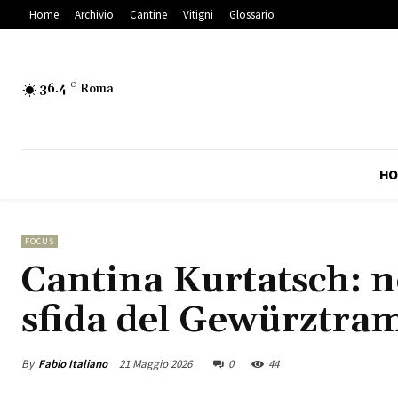
Home
Archivio
Cantine
Vitigni
Glossario
36.4
C
Roma
HO
FOCUS
Cantina Kurtatsch: n
sfida del Gewürztra
By
Fabio Italiano
21 Maggio 2026
0
44