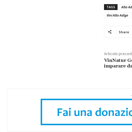
TAGS
Alto Ad
Vini Alto Adige
Share
Articolo prece
VinNatur Ge
imparare da
-