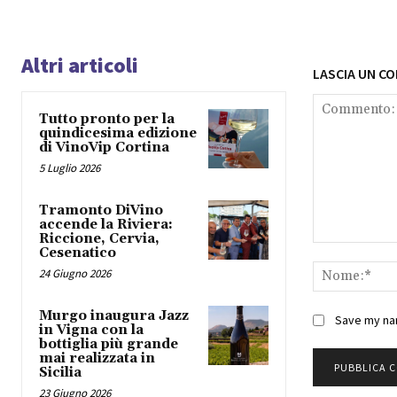
Altri articoli
LASCIA UN C
Tutto pronto per la
quindicesima edizione
di VinoVip Cortina
5 Luglio 2026
Tramonto DiVino
accende la Riviera:
Riccione, Cervia,
Commento:
Cesenatico
24 Giugno 2026
Murgo inaugura Jazz
Save my nam
in Vigna con la
bottiglia più grande
mai realizzata in
Sicilia
23 Giugno 2026