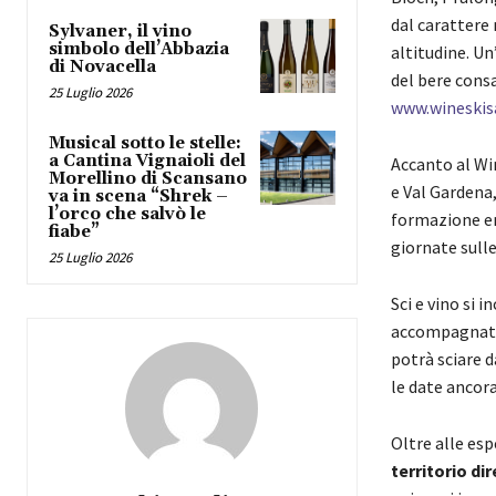
dal carattere 
Sylvaner, il vino
simbolo dell’Abbazia
altitudine. Un
di Novacella
del bere consa
25 Luglio 2026
www.wineskisa
Musical sotto le stelle:
a Cantina Vignaioli del
Accanto al Wi
Morellino di Scansano
e Val Gardena,
va in scena “Shrek –
l’orco che salvò le
formazione eno
fiabe”
giornate sulle
25 Luglio 2026
Sci e vino si 
accompagnati 
potrà sciare da
le date ancora
Oltre alle esp
territorio di