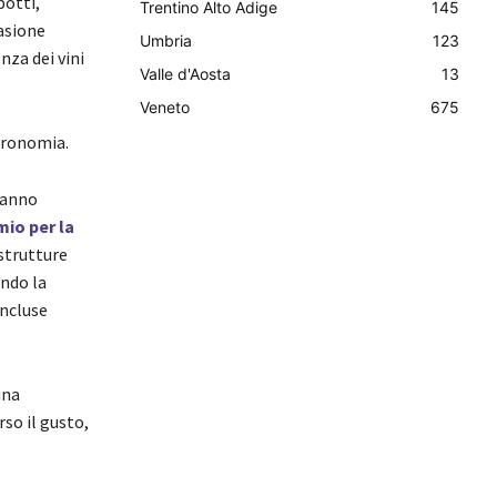
botti,
Trentino Alto Adige
145
asione
Umbria
123
za dei vini
Valle d'Aosta
13
Veneto
675
tronomia.
 hanno
io per la
strutture
ando la
incluse
una
rso il gusto,