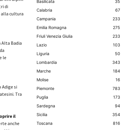
Basilicata
35
ri di
Calabria
67
 alla cultura
Campania
233
Emilia Romagna
275
Friuli Venezia Giulia
233
in Alta Badia
Lazio
103
ida
Liguria
50
e le
Lombardia
343
Marche
184
Molise
16
 Adige si
Piemonte
783
atesini. Tra
Puglia
173
Sardegna
94
Sicilia
354
oprire il
erte anche
Toscana
816