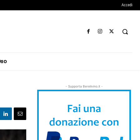
Accedi
RIO
- Supporta Bereilvino.it -