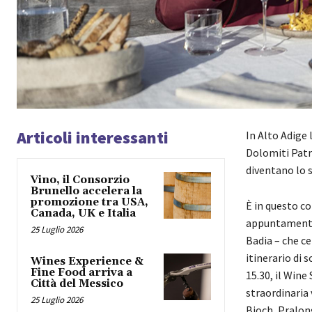
Articoli interessanti
In Alto Adige 
Dolomiti Patri
diventano lo s
Vino, il Consorzio
Brunello accelera la
promozione tra USA,
È in questo co
Canada, UK e Italia
appuntamento i
25 Luglio 2026
Badia – che ce
itinerario di 
Wines Experience &
Fine Food arriva a
15.30, il Wine 
Città del Messico
straordinaria 
25 Luglio 2026
Bioch, Pralong