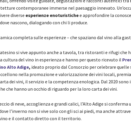
nali, offrendo visite guidate, degustazioni e racconti autentici tra 
hitetture contemporanee immerse nel paesaggio innevato. Un’occ
ivere diverse
esperienze enoturistiche
e approfondire la conoscen
 dove nascono, dialogando con chi li produce.
mica completa sulle esperienze – che spaziano dal vino alla gas
atesino si vive appunto anche a tavola, tra ristoranti e rifugi che
 cultura del vino in esperienza e hanno per questo ricevuto il
Prem
ino Alto Adige
,
ideato proprio dal Consorzio per celebrare quelle 
eccellono nella promozione e valorizzazione dei vini locali, premi
carta dei vini, il servizio e la competenza enologica. Dal 2020 sono 
e che hanno un occhio di riguardo per la loro carta dei vini.
eccio di neve, accoglienza e grandi calici, l’Alto Adige si conferma 
ove l’inverno non si vive solo con gli sci ai piedi, ma anche attrave
vino e il contatto diretto con il territorio.