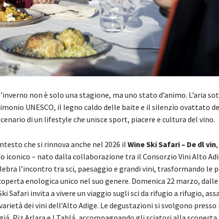
l’inverno non è solo una stagione, ma uno stato d’animo. L’aria sot
monio UNESCO, il legno caldo delle baite e il silenzio ovattato de
cenario di un lifestyle che unisce sport, piacere e cultura del vino.
ntesto che si rinnova anche nel 2026 il
Wine Ski Safari – De dl vin
,
conico – nato dalla collaborazione tra il Consorzio Vini Alto Adig
lebra l’incontro tra sci, paesaggio e grandi vini, trasformando le p
scoperta enologica unico nel suo genere. Domenica 22 marzo, dalle 
Ski Safari invita a vivere un viaggio sugli sci da rifugio a rifugio, as
varietà dei vini dell’Alto Adige. Le degustazioni si svolgono presso i
iá, Piz Arlara e I Tablá, accompagnando gli sciatori alla scoperta d