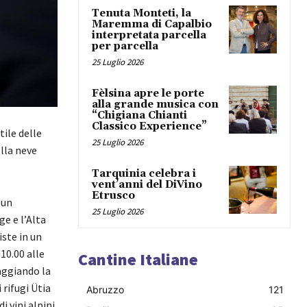
Tenuta Monteti, la
Maremma di Capalbio
interpretata parcella
per parcella
25 Luglio 2026
Fèlsina apre le porte
alla grande musica con
“Chigiana Chianti
Classico Experience”
tile delle
25 Luglio 2026
lla neve
Tarquinia celebra i
vent’anni del DiVino
Etrusco
 un
25 Luglio 2026
e e l’Alta
iste in un
10.00 alle
Cantine Italiane
saggiando la
 rifugi Ütia
Abruzzo
121
i vini alpini