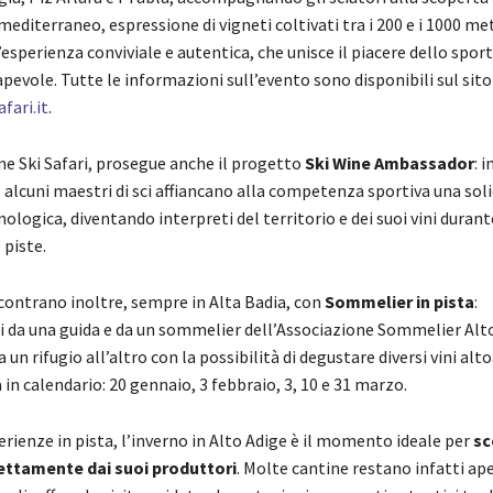
mediterraneo, espressione di vigneti coltivati tra i 200 e i 1000 met
’esperienza conviviale e autentica, che unisce il piacere dello sport
pevole. Tutte le informazioni sull’evento sono disponibili sul sito
fari.it
.
ne Ski Safari, prosegue anche il progetto
Ski Wine Ambassador
: 
 alcuni maestri di sci affiancano alla competenza sportiva una sol
logica, diventando interpreti del territorio e dei suoi vini durant
 piste.
incontrano inoltre, sempre in Alta Badia, con
Sommelier in pista
:
da una guida e da un sommelier dell’Associazione Sommelier Alto
 un rifugio all’altro con la possibilità di degustare diversi vini alto
 in calendario: 20 gennaio, 3 febbraio, 3, 10 e 31 marzo.
erienze in pista, l’inverno in Alto Adige è il momento ideale per
sc
rettamente dai suoi produttori
. Molte cantine restano infatti ap