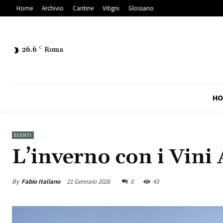
Home
Archivio
Cantine
Vitigni
Glossario
26.6
C
Roma
HO
EVENTI
L’inverno con i Vini 
By
Fabio Italiano
21 Gennaio 2026
0
43