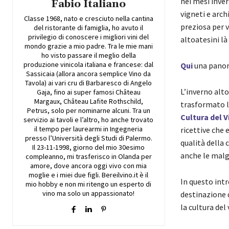
nei mesi inver
Fabio Italiano
vigneti e arc
Classe 1968, nato e cresciuto nella cantina
preziosa per v
del ristorante di famiglia, ho avuto il
privilegio di conoscere i migliori vini del
altoatesini là
mondo grazie a mio padre. Tra le mie mani
ho visto passare il meglio della
produzione vinicola italiana e francese: dal
Qui
una panora
Sassicaia (allora ancora semplice Vino da
Tavola) ai vari cru di Barbaresco di Angelo
L’inverno alto
Gaja, fino ai super famosi Château
Margaux, Château Lafite Rothschild,
trasformato la
Petrus, solo per nominarne alcuni. Tra un
Cultura del V
servizio ai tavoli e l’altro, ho anche trovato
il tempo per laurearmi in Ingegneria
ricettive che 
presso l’Università degli Studi di Palermo.
qualità della 
Il 23-11-1998, giorno del mio 30esimo
anche le malgh
compleanno, mi trasferisco in Olanda per
amore, dove ancora oggi vivo con mia
moglie e i miei due figli. Bereilvino.it è il
In questo intr
mio hobby e non mi ritengo un esperto di
vino ma solo un appassionato!
destinazione d
la cultura del 