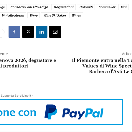
ige
Consorzio Vini Alto Adige
Degustazioni
Dolomiti
Sommelier
Vini
Vini altoatesini
Wine
Wine Ski Safari
Wines
dente
Artic
nova 2026, degustare e
Il Piemonte entra nella 
i produttori
Values di Wine Spect
Barbera d’Asti Le
 Supporta Bereilvino.it -