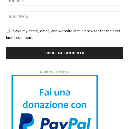
Sit
We
Save my name, email, and website in this browser for the next
time I comment.
- Supporta Bereilvino.it -