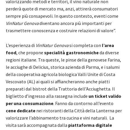
valorizzando metodi e territori, il vino naturale non
perderà quote di mercato ma, anzi, attirerà consumatori
sempre più consapevoli. In questo contesto, eventi come
VinNatur Genova
diventano ancora più importanti per
trasmettere conoscenza e costruire relazioni di valore”. ​
L’esperienza di
VinNatur Genova
si completa con
l’area
food
, che propone
specialità gastronomiche
da diverse
regioni italiane. Tra queste, le pinse della genovese Farina,
le acciughe di Delicius, storica azienda di Parma, e i salumi
della cooperativa agricola biologica Valli Unite di Costa
Vescovato (AL) ai quali si affiancheranno anche piatti
preparati dal bistrot della Trattoria dell’Acciughetta. Il
biglietto d’ingresso alla rassegna include
un ticket valido
per una consumazione
. Fanno da contorno all’evento
cene dedicate
nei ristoranti della Città della Lanterna per
valorizzare l’abbinamento tra cucina e vini naturali. ​ La
visita sarà accompagnata dalla
piattaforma digitale