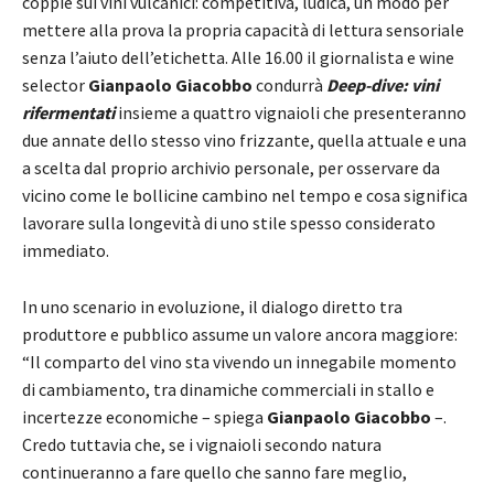
coppie sui vini vulcanici: competitiva, ludica, un modo per
mettere alla prova la propria capacità di lettura sensoriale
senza l’aiuto dell’etichetta. Alle 16.00 il giornalista e wine
selector
Gianpaolo Giacobbo
condurrà
Deep-dive: vini
rifermentati
insieme a quattro vignaioli che presenteranno
due annate dello stesso vino frizzante, quella attuale e una
a scelta dal proprio archivio personale, per osservare da
vicino come le bollicine cambino nel tempo e cosa significa
lavorare sulla longevità di uno stile spesso considerato
immediato.
In uno scenario in evoluzione, il dialogo diretto tra
produttore e pubblico assume un valore ancora maggiore:
“Il comparto del vino sta vivendo un innegabile momento
di cambiamento, tra dinamiche commerciali in stallo e
incertezze economiche – spiega
Gianpaolo Giacobbo
–.
Credo tuttavia che, se i vignaioli secondo natura
continueranno a fare quello che sanno fare meglio,