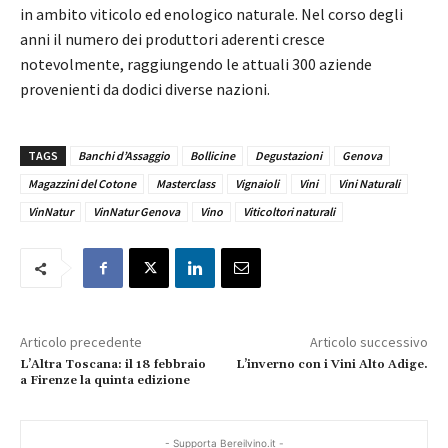
in ambito viticolo ed enologico naturale. Nel corso degli
anni il numero dei produttori aderenti cresce
notevolmente, raggiungendo le attuali 300 aziende
provenienti da dodici diverse nazioni.
TAGS
Banchi d’Assaggio
Bollicine
Degustazioni
Genova
Magazzini del Cotone
Masterclass
Vignaioli
Vini
Vini Naturali
VinNatur
VinNatur Genova
Vino
Viticoltori naturali
Articolo precedente
Articolo successivo
L’Altra Toscana: il 18 febbraio
L’inverno con i Vini Alto Adige.
a Firenze la quinta edizione
- Supporta Bereilvino.it -