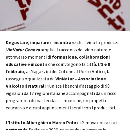
Degustare
,
imparare
e
incontrare
chi il vino lo produce:
VinNatur Genova
amplia il racconto del vino naturale
attraverso momenti di
formazione
,
collaborazioni
educative
e
incontri
che coinvolgono la città. L’
8 e 9
febbraio
, ai Magazzini del Cotone al Porto Antico, la
rassegna organizzata da
VinNatur – Associazione
Viticoltori Naturali
riunisce i banchi d’assaggio di 90
vignaioli da 17 regioni italiane accompagnati da un ricco
programma di masterclass tematiche, un progetto
educativo e alcuni appuntamenti serali con i produttori.
L’
Istituto Alberghiero Marco Polo
di Genova entra tra i
partner
dell’edizione 2026, segnando un passaggio