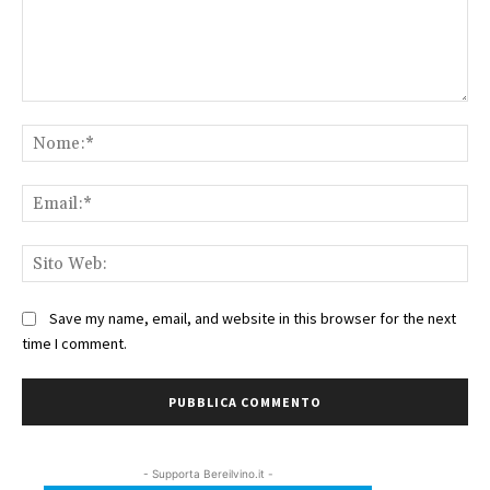
Commento:
No
Ema
Sit
We
Save my name, email, and website in this browser for the next
time I comment.
- Supporta Bereilvino.it -