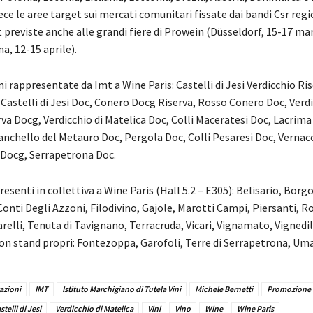
ce le aree target sui mercati comunitari fissate dai bandi Csr regi
 previste anche alle grandi fiere di Prowein (Düsseldorf, 15-17 ma
na, 12-15 aprile).
 rappresentate da Imt a Wine Paris: Castelli di Jesi Verdicchio Ri
 Castelli di Jesi Doc, Conero Docg Riserva, Rosso Conero Doc, Verdi
va Docg, Verdicchio di Matelica Doc, Colli Maceratesi Doc, Lacrima
anchello del Metauro Doc, Pergola Doc, Colli Pesaresi Doc, Vernacc
Docg, Serrapetrona Doc.
esenti in collettiva a Wine Paris (Hall 5.2 – E305): Belisario, Borg
onti Degli Azzoni, Filodivino, Gajole, Marotti Campi, Piersanti, R
relli, Tenuta di Tavignano, Terracruda, Vicari, Vignamato, Vignedil
on stand propri: Fontezoppa, Garofoli, Terre di Serrapetrona, Uma
azioni
IMT
Istituto Marchigiano di Tutela Vini
Michele Bernetti
Promozione
telli di Jesi
Verdicchio di Matelica
Vini
Vino
Wine
Wine Paris