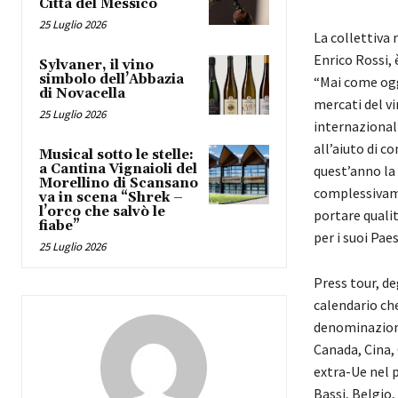
Città del Messico
25 Luglio 2026
La collettiva 
Enrico Rossi,
Sylvaner, il vino
simbolo dell’Abbazia
“Mai come oggi
di Novacella
mercati del v
25 Luglio 2026
internazionali
all’aiuto di c
Musical sotto le stelle:
a Cantina Vignaioli del
quest’anno la
Morellino di Scansano
complessivame
va in scena “Shrek –
l’orco che salvò le
portare qualit
fiabe”
per i suoi Paes
25 Luglio 2026
Press tour, de
calendario che
denominazioni
Canada, Cina,
extra-Ue nel 
Bassi, Belgio,