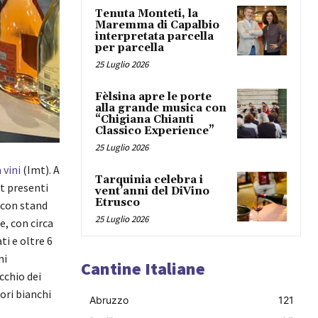
Tenuta Monteti, la
Maremma di Capalbio
interpretata parcella
per parcella
25 Luglio 2026
Fèlsina apre le porte
alla grande musica con
“Chigiana Chianti
Classico Experience”
25 Luglio 2026
 vini
(Imt). A
Tarquinia celebra i
mt presenti
vent’anni del DiVino
Etrusco
o con stand
25 Luglio 2026
, con circa
ti e oltre 6
ni
Cantine Italiane
cchio dei
iori bianchi
Abruzzo
121