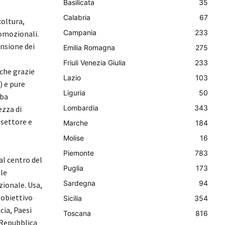
Basilicata
35
Calabria
67
coltura,
Campania
233
romozionali.
ensione dei
Emilia Romagna
275
Friuli Venezia Giulia
233
nche grazie
Lazio
103
) e pure
Liguria
50
uba
Lombardia
343
ezza di
 settore e
Marche
184
Molise
16
Piemonte
783
al centro del
Puglia
173
 le
Sardegna
94
zionale. Usa,
-obiettivo
Sicilia
354
ia, Paesi
Toscana
816
 Repubblica