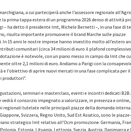
marchigiana, a cui parteciperà anche l’assessore regionale all’Agri
 è la prima tappa estera di un programma 2026 denso di attività p
 – ha detto il presidente Imt, Michele Bernetti –, in una fase di t
ino, risulta importante promuovere il brand Marche sulle piazze
. In 15 anni le nostre imprese hanno investito molto all’estero a
ontributi comunitari (circa 34 milioni di euro il plafond complessivo
 dotazione è notevole, con un piano messo in campo da Imt che c
nte oltre 2,1 milioni di euro. Andiamo a Parigi con la consapevol
à e l’obiettivo di aprire nuovi mercati in una fase complicata per il
i produttori”.
gustazioni, seminari e masterclass, eventi e incontri dedicati B2B 
 vedrà il consorzio impegnato a valorizzare, in presenza e online,
 regionali tutelate nelle principali piazze della domanda interna
 Giappone, Svizzera, Regno Unito, Sud Est Asiatico, sono le piazze
piano strategico Imt relativo all’Ocm promozione. Germania, Franc
 Polonia, Estonia, Lituania, Lettonia, Svezia, Austria, Danimarca e