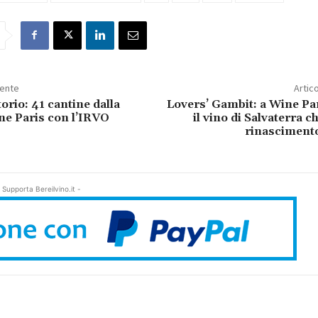
dente
Artic
torio: 41 cantine dalla
Lovers’ Gambit: a Wine Pa
ine Paris con l’IRVO
il vino di Salvaterra ch
rinascimento
 Supporta Bereilvino.it -