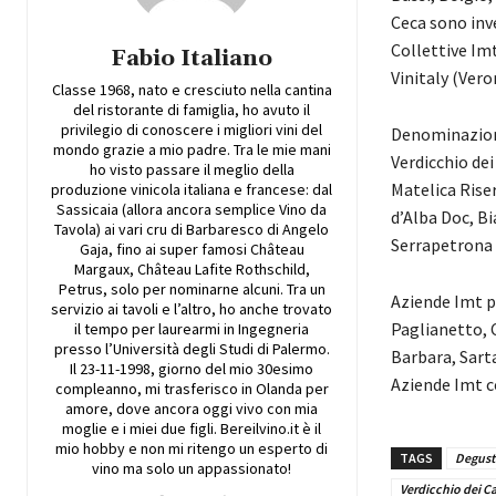
Ceca sono inve
Collettive Imt
Fabio Italiano
Vinitaly (Vero
Classe 1968, nato e cresciuto nella cantina
del ristorante di famiglia, ho avuto il
privilegio di conoscere i migliori vini del
Denominazioni
mondo grazie a mio padre. Tra le mie mani
Verdicchio dei
ho visto passare il meglio della
Matelica Riser
produzione vinicola italiana e francese: dal
Sassicaia (allora ancora semplice Vino da
d’Alba Doc, Bi
Tavola) ai vari cru di Barbaresco di Angelo
Serrapetrona 
Gaja, fino ai super famosi Château
Margaux, Château Lafite Rothschild,
Petrus, solo per nominarne alcuni. Tra un
Aziende Imt pr
servizio ai tavoli e l’altro, ho anche trovato
Paglianetto, C
il tempo per laurearmi in Ingegneria
presso l’Università degli Studi di Palermo.
Barbara, Sarta
Il 23-11-1998, giorno del mio 30esimo
Aziende Imt c
compleanno, mi trasferisco in Olanda per
amore, dove ancora oggi vivo con mia
moglie e i miei due figli. Bereilvino.it è il
mio hobby e non mi ritengo un esperto di
TAGS
Degust
vino ma solo un appassionato!
Verdicchio dei Cas