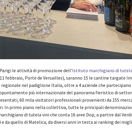
arigi le attività di promozione dell’
Istituto marchigiano di tutela
11 febbraio, Porte de Versailles), saranno 15 le cantine targate I
a regionale nel padiglione Italia, oltre a 4 aziende che partecipan
appuntamento più internazionale del panorama fieristico di settore
esentati, 60 mila visitatori professionali provenienti da 155 merca
i. In primo piano nella collettiva, tutte le principali denominazio
marchigiano di tutela vini che conta 16 aree Dop, a partire dal Verdi
i e da quello di Matelica, da diversi anni in testa ai ranking dei migl