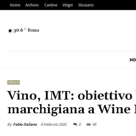
Home
Archivio
Cantine
Vitigni
Glossario
30.6
C
Roma
HO
FOCUS
Vino, IMT: obiettivo 
marchigiana a Wine 
By
Fabio Italiano
8 Febbraio 2026
0
49