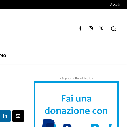
Accedi
RIO
- Supporta Bereilvino.it -