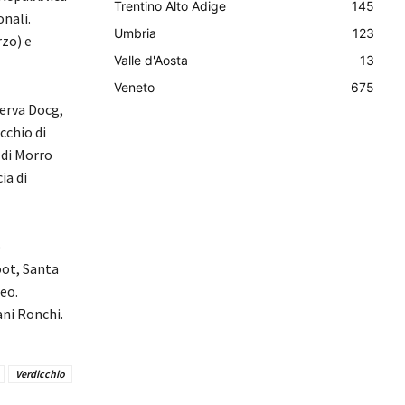
Trentino Alto Adige
145
onali.
Umbria
123
rzo) e
Valle d'Aosta
13
Veneto
675
serva Docg,
cchio di
 di Morro
ia di
o
oot, Santa
eo.
ni Ronchi.
Verdicchio