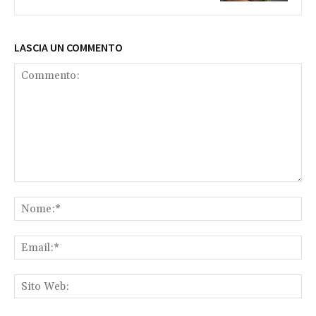
LASCIA UN COMMENTO
Commento:
No
Ema
Sit
We