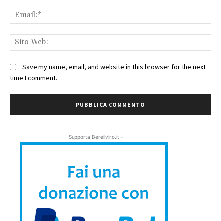
Ema
Sit
We
Save my name, email, and website in this browser for the next
time I comment.
- Supporta Bereilvino.it -