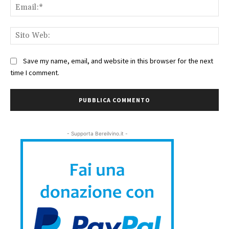
Ema
Sit
We
Save my name, email, and website in this browser for the next
time I comment.
- Supporta Bereilvino.it -