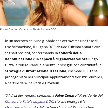
Photo Credits: Consorzio Tutela Lugana DOC
In un mercato del vino globale che attraversa una fase di
trasformazione, il Lugana DOC chiude l’ultima annata con
segnali positivi, confermando la
solidità della
Denominazione
e la
capacità di generare valore
lungo
tutta la filiera. Parallelamente, prosegue con continuità la
strategia di internazionalizzazione
, che vede il Lugana
protagonista nei principali appuntamenti fieristici europei,
a partire da Wine Paris e ProWein.
“Al di là dei numeri,
commenta
Fabio Zenato
il Presidente del
Consorzio Tutela Lugana DOC
, ciò che emerge è la
straordinaria tenuta del ‘sistema Lugana’. Dopo le sfide