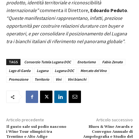
prodotto, identità territoriale e riconoscibilità
internazionale”
commenta il Direttore,
Edoardo Peduto
.
“Queste manifestazioni rappresentano, infatti, preziose
opportunità per costruire relazioni durature con buyer e
operatori, e per consolidare il posizionamento del Lugana
tra i bianchi italiani di riferimento nel panorama globale”
.
TAGS
Consorzio Tutela Lugana DOC
Enoturismo
Fabio Zenato
Lago di Garda
Lugana
Lugana DOC
Mercato del Vino
Promozione
Territorio
Vini
Vini bianchi
Articolo precedente
Articolo successivo
Il gusto sale sul podio nascono
Blues & Wine Awards e
i Wine Tour olimpici tra
Convegno Annuale di
Trentino e Alto Adige
Ampelografia e Studio del