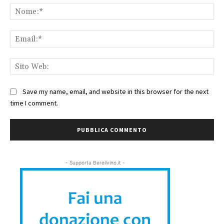
No
Ema
Sit
We
Save my name, email, and website in this browser for the next
time I comment.
- Supporta Bereilvino.it -