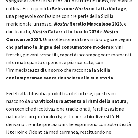
sprigiona i colori e i sentori di un territorio unico, tra mare e
collina. Ecco quindi la
Selezione
Nostru
in
Latta Vintage
,
una pregevole confezione con tre perle della Sicilia
meridionale: un rosso,
Nostru
Nerello Mascalese 2023,
e
due bianchi,
Nostru
Catarratto Lucido 2024
e
Nostru
Carricante 2024.
Una collezione di tre vini biologici e vegan
che
parlano la lingua del consumatore moderno
: vini
freschi, giovani, versatili, capaci di accompagnare momenti
informali quanto esperienze più ricercate, con
l’immediatezza di un sorso che racconta
la Sicilia
contemporanea senza rinunciare alla sua storia.
Fedeli alla filosofia produttiva di Cortese, questi vini
nascono da una
viticoltura attenta ai ritmi della natura
,
con tecniche di coltivazione tradizionali, fertilizzazione
naturale e un profondo rispetto per la
biodiversità
. Ne
derivano tre interpretazioni che esprimono con autenticità
il terroir e l’identità mediterranea, restituendo nel