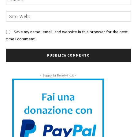
Sit
We
Save my name, email, and website in this browser for the next
time I comment.
- Supporta Bereilvino.it -