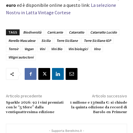
euro
ed è disponibile online a questo link:
La selezione
Nostru in Latta Vintage Cortese
TAGS
Biodiversità
Carricante
Catarratto
Catarratto Lucido
Nerello Mascalese
Sicilia
Terre Siciliane
Terre Siciliane IGP
Terroir
Vegan
Vini
Vini Bio
Vini biologici
Vino
Vitigni autoctoni
Articolo precedente
Articolo successivo
Sparkle 2026: 92 i vini premiati
1 milione e 130mila €: si chiude
con le “5 Sfere” dalla
la quinta edizione da record di
ventiquattresima edizione
Barolo en Primeur
- Supporta Bereilvino.it -