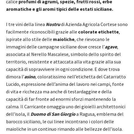
calice
profumi di agrumi, spezie, frutti rossi, erbe
aromatiche e gli aromi tipici delle estati siciliane.
I tre vini della linea
Nostru
di Azienda Agricola Cortese sono
facilmente riconoscibili grazie alle
colorate etichette
,
ispirate allo stile delle
maioliche
, che rievocano le
immagini delle campagne siciliane dove cresce l’
agave
,
associata al Nerello Mascalese, simbolo dello spirito del
territorio, resistente e attaccata alla vita grazie alla sua
capacità di sopravvivere in ogni condizione. E dove trova
dimora l’
asino
, coloratissimo nell’etichetta del Catarratto
Lucido, espressione dell’anima del lavoro nei campi, fonte
di vita e ricchezza ma anche di testardaggine e della
capacità di far fronte ad enormi sforzi mantenendo la
calma. Il Carricante omaggia uno dei gioielli architettonici
dell’isola, il
Duomo di San Giorgio
a Ragusa, emblema del
barocco siciliano, le cui linee incontrano i colori delle
maioliche in un continuo rimando alle bellezze dell’isola.