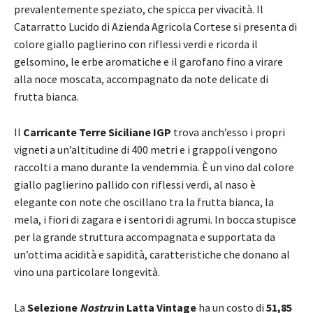
prevalentemente speziato, che spicca per vivacità. Il
Catarratto Lucido di Azienda Agricola Cortese si presenta di
colore giallo paglierino con riflessi verdi e ricorda il
gelsomino, le erbe aromatiche e il garofano fino a virare
alla noce moscata, accompagnato da note delicate di
frutta bianca.
Il
Carricante Terre Siciliane IGP
trova anch’esso i propri
vigneti a un’altitudine di 400 metri e i grappoli vengono
raccolti a mano durante la vendemmia. È un vino dal colore
giallo paglierino pallido con riflessi verdi, al naso è
elegante con note che oscillano tra la frutta bianca, la
mela, i fiori di zagara e i sentori di agrumi. In bocca stupisce
per la grande struttura accompagnata e supportata da
un’ottima acidità e sapidità, caratteristiche che donano al
vino una particolare longevità.
La
Selezione
Nostru
in Latta Vintage
ha un costo di
51,85