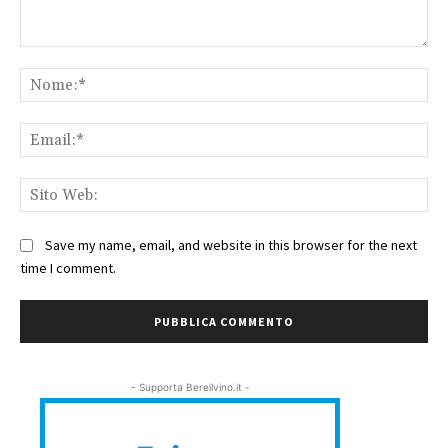
Commento:
No
Ema
Sit
We
Save my name, email, and website in this browser for the next
time I comment.
- Supporta Bereilvino.it -