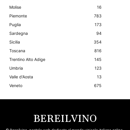
Molise
16
Piemonte
783
Puglia
173
Sardegna
94
Sicilia
354
Toscana
816
Trentino Alto Adige
145
Umbria
123
Valle d'Aosta
13
Veneto
675
BEREILVINO
© Bereilvino, portale web dedicato al mondo vinicolo italiano online