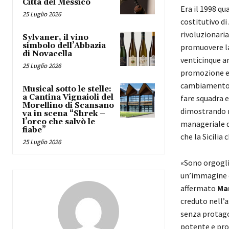
Città del Messico
Era il 1998 q
25 Luglio 2026
costitutivo di
rivoluzionari
Sylvaner, il vino
simbolo dell’Abbazia
promuovere la 
di Novacella
venticinque an
25 Luglio 2026
promozione e d
cambiamento e
Musical sotto le stelle:
a Cantina Vignaioli del
fare squadra e
Morellino di Scansano
dimostrando no
va in scena “Shrek –
l’orco che salvò le
manageriale d
fiabe”
che la Sicilia 
25 Luglio 2026
«Sono orgogli
un’immagine c
affermato
Mar
creduto nell’
senza protagon
potente e prof