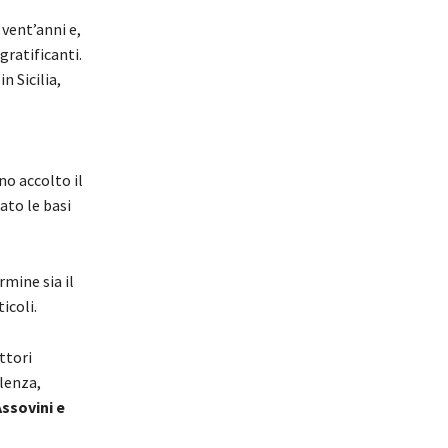
 vent’anni e,
gratificanti.
n Sicilia,
no accolto il
ato le basi
mine sia il
icoli.
ttori
llenza,
Assovini e