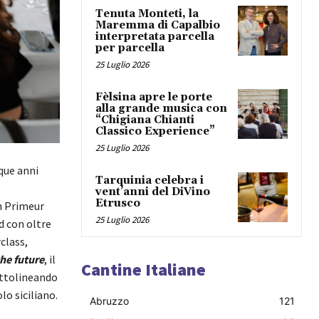
Tenuta Monteti, la
Maremma di Capalbio
interpretata parcella
per parcella
25 Luglio 2026
Fèlsina apre le porte
alla grande musica con
“Chigiana Chianti
Classico Experience”
25 Luglio 2026
que anni
Tarquinia celebra i
vent’anni del DiVino
Etrusco
n Primeur
25 Luglio 2026
d con oltre
class,
the future
, il
Cantine Italiane
sottolineando
lo siciliano.
Abruzzo
121