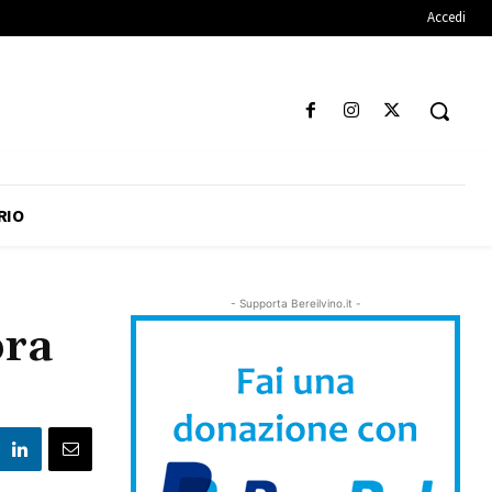
Accedi
RIO
- Supporta Bereilvino.it -
bra