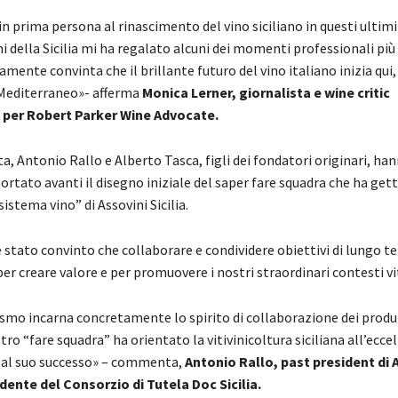
in prima persona al rinascimento del vino siciliano in questi ultimi
ini della Sicilia mi ha regalato alcuni dei momenti professionali più 
ente convinta che il brillante futuro del vino italiano inizia qui, i
 Mediterraneo»- afferma
Monica Lerner, giornalista e wine critic
 per Robert Parker Wine Advocate.
a, Antonio Rallo e Alberto Tasca, figli dei fondatori originari, han
rtato avanti il disegno iniziale del saper fare squadra che ha gett
sistema vino” di Assovini Sicilia.
tato convinto che collaborare e condividere obiettivi di lungo ter
r creare valore e per promuovere i nostri straordinari contesti vit
ismo incarna concretamente lo spirito di collaborazione dei produ
ostro “fare squadra” ha orientato la vitivinicoltura siciliana all’ecce
 al suo successo» – commenta,
Antonio Rallo, past president di 
dente del Consorzio di Tutela Doc Sicilia.