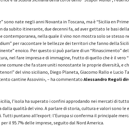
” sono nate negli anni Novanta in Toscana, ma è “Sicilia en Prime
n da subito itinerante, due decenni fa, ad aver gettato le basi dell
 contemporanea, nella quale il vino non mostra solo se stesso ne
dium” per raccontare le bellezze dei territori che fanno della Sicil
nente” enoico. Per questo si può parlare di un “Rinascimento” della
ltura, nel fare impresa e di immagine, frutto di quello che è il vero 
one comune che fa stare uniti nonostante le proprie diversità, e c
 “tenori” del vino siciliano, Diego Planeta, Giacomo Rallo e Lucio Ta
e cento cantine Assovini», – ha commentato
Alessandro Regoli dir
icilia, l’isola ha superato i confini approdando nei mercati di tutt
dalla qualità del vino. A parlare di storia, cultura e valori sono le 
i. Tutti puntano all’export: l’Europa si conferma il principale merc
per il 95.7% delle imprese, seguito dal Nord America.