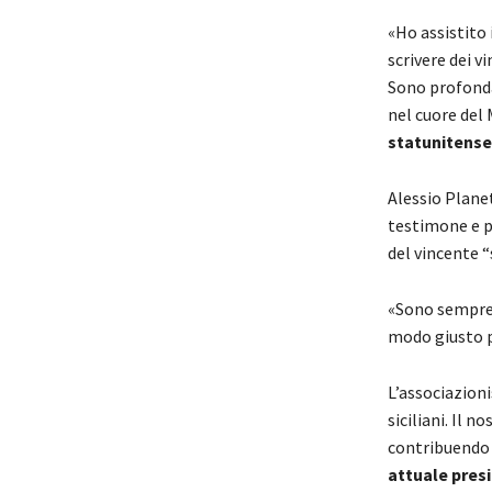
«Ho assistito 
scrivere dei v
Sono profondam
nel cuore del
statunitense
Alessio Planet
testimone e po
del vincente “
«Sono sempre s
modo giusto pe
L’associazion
siciliani. Il n
contribuendo
attuale presi