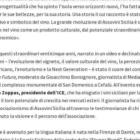
progettualità che ha spinto l’isola verso orizzonti nuovi, l’ha fat
le sue bellezze, per la sua storia. Una storia il cui racconto è stato
vo e simbolico del vino. La grande rivoluzione di Assovini Sicilia è 
o nel vino come un prodotto culturale, dal potenziale straordinari
onomico».
 questi straordinari venticinque anni, narrato in un video e declinat
i – l’evoluzione del vigneto, il valore culturale del vino, la percez
cano, l’enoturismo e la Next Generation – è stato il cuore del co
e Future
, moderato da Gioacchino Bonsignore, giornalista di Media
el complesso monumentale di San Domenico a Cefalù. All’evento e
 Zoppas, presidente dell’ICE
, che ha elogiato i vini siciliani per 
 il loro potenziale di crescita nei mercati esteri. Il giornalista ha r
sociazionismo di Assovini Sicilia attraverso le testimonianze di chi 
uto la visione e il percorso dell’associazione.
 è avvenuto per la lingua italiana: è nata nella Firenze di Dante, 
trice è la Scuola Siciliana della corte dello “Stupor Mundi”, Federico 