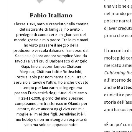
una visione e 
nel mondo per 
Fabio Italiano
potere narrati
Classe 1968, nato e cresciuto nella cantina
di aver credut
del ristorante di famiglia, ho avuto il
privilegio di conoscere i migliori vini del
prima che ec
mondo grazie a mio padre. Tra le mie mani
ho visto passare il meglio della
Il racconto di
produzione vinicola italiana e francese: dal
Sassicaia (allora ancora semplice Vino da
molteplici tem
Tavola) ai vari cru di Barbaresco di Angelo
mercato ameri
Gaja, fino ai super famosi Château
Margaux, Château Lafite Rothschild,
Cultivating th
Petrus, solo per nominarne alcuni. Tra un
all’interno d
servizio ai tavoli e l’altro, ho anche trovato
anche
Matteo
il tempo per laurearmi in Ingegneria
presso l’Università degli Studi di Palermo.
e unicità e per
Il 23-11-1998, giorno del mio 30esimo
storia dell’as
compleanno, mi trasferisco in Olanda per
amore, dove ancora oggi vivo con mia
anni ha sosten
moglie e i miei due figli. Bereilvino.it è il
mio hobby e non mi ritengo un esperto di
«È un po’ come
vino ma solo un appassionato!
ma la precorri