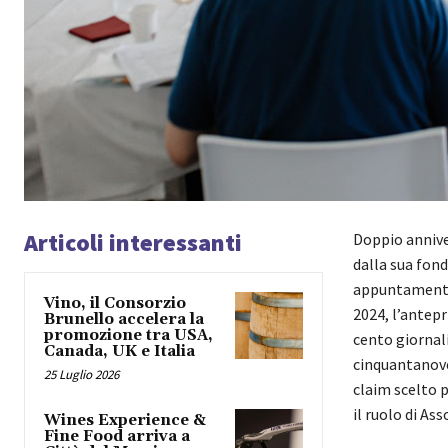
Articoli interessanti
Doppio annive
dalla sua fond
appuntamento 
Vino, il Consorzio
2024, l’antep
Brunello accelera la
promozione tra USA,
cento giornali
Canada, UK e Italia
cinquantanove
25 Luglio 2026
claim scelto p
il ruolo di As
Wines Experience &
Fine Food arriva a