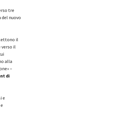
erso tre
à del nuovo
lettono il
 verso il
ui
mo alla
ione» –
nt di
i e
 e