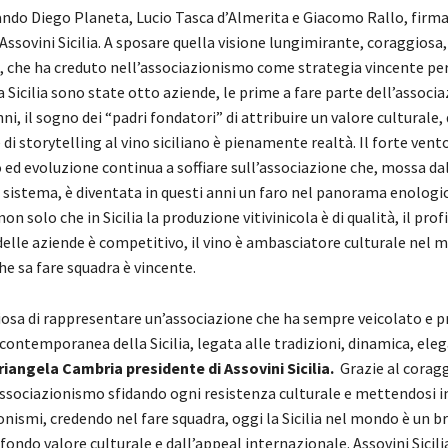
uando Diego Planeta, Lucio Tasca d’Almerita e Giacomo Rallo, firm
 Assovini Sicilia. A sposare quella visione lungimirante, coraggiosa,
a, che ha creduto nell’associazionismo come strategia vincente pe
Sicilia sono state otto aziende, le prime a fare parte dell’associ
ni, il sogno dei “padri fondatori” di attribuire un valore culturale, 
i storytelling al vino siciliano è pienamente realtà. Il forte vento
d evoluzione continua a soffiare sull’associazione che, mossa dall
 sistema, è diventata in questi anni un faro nel panorama enologi
n solo che in Sicilia la produzione vitivinicola è di qualità, il prof
elle aziende è competitivo, il vino è ambasciatore culturale nel
che sa fare squadra è vincente.
osa di rappresentare un’associazione che ha sempre veicolato e
ontemporanea della Sicilia, legata alle tradizioni, dinamica, eleg
iangela Cambria presidente di Assovini Sicilia.
Grazie al coraggi
associazionismo sfidando ogni resistenza culturale e mettendosi i
ismi, credendo nel fare squadra, oggi la Sicilia nel mondo è un b
ondo valore culturale e dall’appeal internazionale. Assovini Sicili