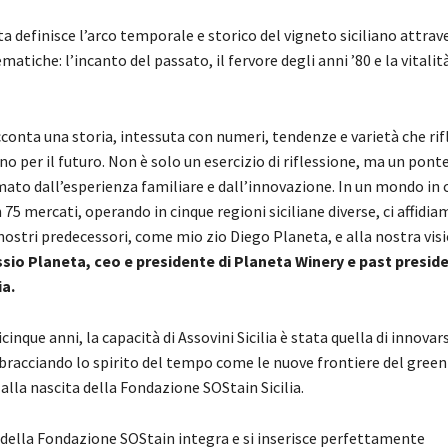
a definisce l’arco temporale e storico del vigneto siciliano attrav
tiche: l’incanto del passato, il fervore degli anni ’80 e la vitalit
conta una storia, intessuta con numeri, tendenze e varietà che rif
 per il futuro. Non è solo un esercizio di riflessione, ma un ponte
ato dall’esperienza familiare e dall’innovazione. In un mondo in c
75 mercati, operando in cinque regioni siciliane diverse, ci affidia
ostri predecessori, come mio zio Diego Planeta, e alla nostra vis
ssio Planeta, ceo e presidente di Planeta Winery e past preside
ia.
cinque anni, la capacità di Assovini Sicilia è stata quella di innovars
bbracciando lo spirito del tempo come le nuove frontiere del green
lla nascita della Fondazione SOStain Sicilia.
 della Fondazione SOStain integra e si inserisce perfettamente