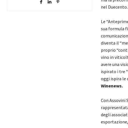
nel Duecento.
Le “Anteprime
sua formula fi
comunicazione
diventa il “me
proprio “conti
vino in vitico
avere una visi
ispirato i tre
oggi ispira l
Winenews.
Con Assovini S
rappresentata 
degli associat
esportazione, 