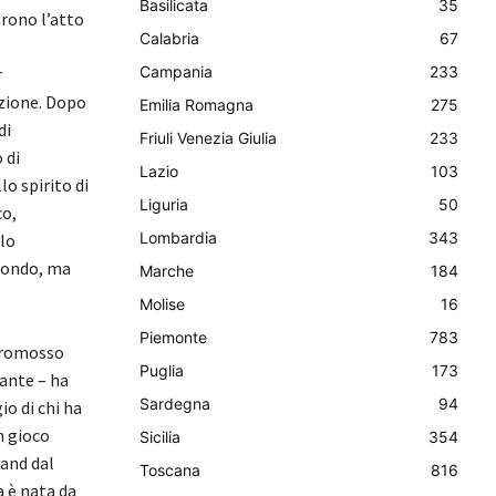
Basilicata
35
arono l’atto
Calabria
67
Campania
233
r
azione. Dopo
Emilia Romagna
275
di
Friuli Venezia Giulia
233
 di
Lazio
103
o spirito di
Liguria
50
co,
Lombardia
343
ilo
 mondo, ma
Marche
184
Molise
16
Piemonte
783
 promosso
Puglia
173
ante – ha
Sardegna
94
o di chi ha
n gioco
Sicilia
354
rand dal
Toscana
816
a è nata da