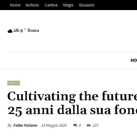
Home
Archivio
Cantine
Vitigni
Glossario
28.9
C
Roma
HO
FOCUS
Cultivating the future
25 anni dalla sua fo
By
Fabio Italiano
13 Maggio 2024
0
123