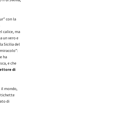
ur” con la
a
l calice, ma
ia un vero e
 Sicilia del
“miracolo”:
he ha
sca, e che
ettore di
o il mondo,
etichette
ato di