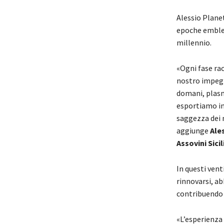
Alessio Planet
epoche emblema
millennio.
«Ogni fase rac
nostro impegno
domani, plasm
esportiamo in 
saggezza dei n
aggiunge
Ale
Assovini Sicil
In questi venti
rinnovarsi, a
contribuendo a
«L’esperienza