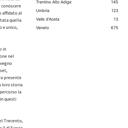
Trentino Alto Adige
145
ta conoscere
Umbria
123
 affidato al
Valle d'Aosta
13
stata quella
o e unico,
Veneto
675
o in
ione nel
nvegno
set,
ra presente
la loro storia
ipercorso la
in questi
nel Trecento,
II di Svevia,