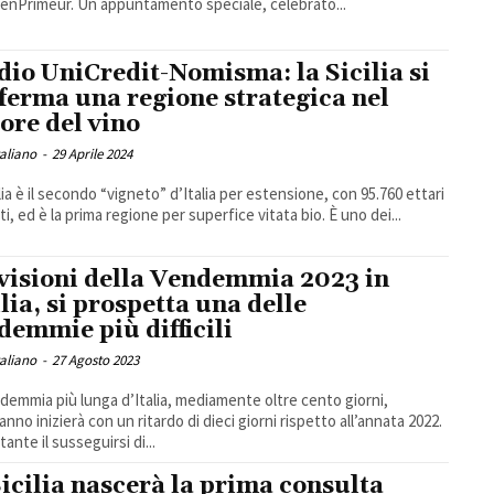
iaenPrimeur. Un appuntamento speciale, celebrato...
dio UniCredit-Nomisma: la Sicilia si
ferma una regione strategica nel
tore del vino
taliano
-
29 Aprile 2024
ilia è il secondo “vigneto” d’Italia per estensione, con 95.760 ettari
ti, ed è la prima regione per superfice vitata bio. È uno dei...
visioni della Vendemmia 2023 in
ilia, si prospetta una delle
demmie più difficili
taliano
-
27 Agosto 2023
demmia più lunga d’Italia, mediamente oltre cento giorni,
anno inizierà con un ritardo di dieci giorni rispetto all’annata 2022.
ante il susseguirsi di...
Sicilia nascerà la prima consulta