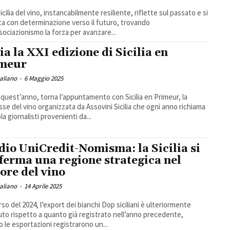
icilia del vino, instancabilmente resiliente, riflette sul passato e si
ta con determinazione verso il futuro, trovando
ssociazionismo la forza per avanzare...
via la XXI edizione di Sicilia en
meur
taliano
-
6 Maggio 2025
quest’anno, torna l’appuntamento con Sicilia en Primeur, la
se del vino organizzata da Assovini Sicilia che ogni anno richiama
ola giornalisti provenienti da...
dio UniCredit-Nomisma: la Sicilia si
ferma una regione strategica nel
tore del vino
taliano
-
14 Aprile 2025
rso del 2024, l’export dei bianchi Dop siciliani è ulteriormente
uto rispetto a quanto già registrato nell’anno precedente,
 le esportazioni registrarono un...