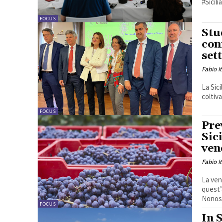
#Sicil
FOCUS
Stu
con
set
Fabio I
La Sic
coltiva
FOCUS
Pre
Sic
ven
Fabio I
La ven
quest’
Nonost
FOCUS
In 