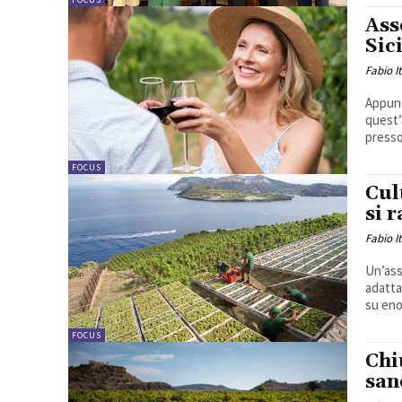
Ass
Sic
Fabio I
Appunt
quest’
presso
FOCUS
Cul
si 
Fabio I
Un’ass
adatta
su eno
FOCUS
Chi
san