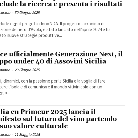
clude la ricerca e presenta i risultati
taliano
-
30 Giugno 2025
clude oggi il progetto InnoNDA. Il progetto, acronimo di
zione delnero d’Avola, è stato lanciato nell’aprile 2024 e ha
ato nuove strategie produttive...
ce ufficialmente Generazione Next, il
ppo under 40 di Assovini Sicilia
taliano
-
29 Giugno 2025
, dinamici, con la passione per la Sicilia e la voglia di fare
ere l’isola e di comunicare il mondo vitivinicolo con un
gio...
ilia en Primeur 2025 lancia il
ifesto sul futuro del vino partendo
 suo valore culturale
taliano
-
11 Maggio 2025