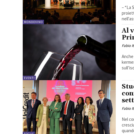
– “La S
proiet
nell'a
MONDOVINO
Al 
Pri
Fabio I
Anche 
kermes
sull’is
EVENTI
Stu
con
set
Fabio I
Nel co
cresci
quando
FOCUS