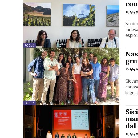
con
Fabio I
Si con
Innova
esplor
FOCUS
Nas
gru
Fabio I
Giovani
conosc
linguag
FOCUS
Sic
man
dal
Fabio I