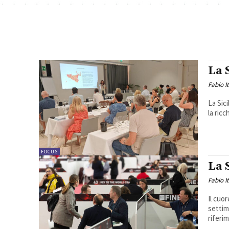
La 
Fabio I
La Sici
la ricc
FOCUS
La 
Fabio I
Il cuo
settim
riferim