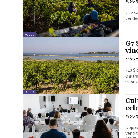
Fabio I
Uve sa
vendem
FOCUS
G7 
vin
Fabio I
«La Si
e attra
valoriz
FOCUS
Cul
cel
Fabio I
Doppio
ventic