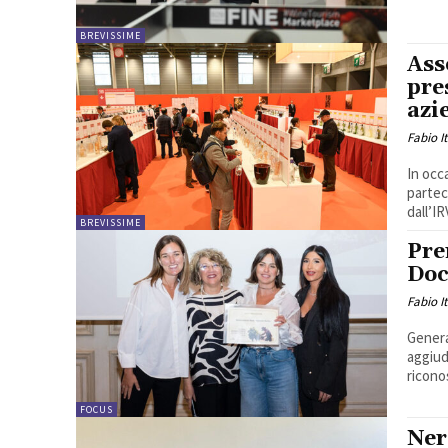
BREVISSIME
Ass
pre
azi
Fabio I
In occ
partec
dall’IR
BREVISSIME
Pre
Doc
Fabio I
Genera
aggiud
ricono
FOCUS
Ner