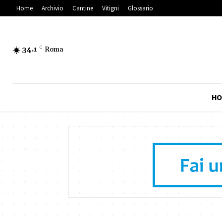
Home
Archivio
Cantine
Vitigni
Glossario
34.1
C
Roma
HO