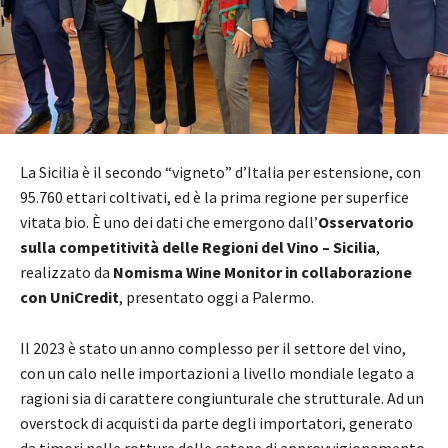
La Sicilia è il secondo “vigneto” d’Italia per estensione, con
95.760 ettari coltivati, ed è la prima regione per superfice
vitata bio. È uno dei dati che emergono dall’
Osservatorio
sulla competitività delle Regioni del Vino – Sicilia
,
realizzato da
Nomisma Wine Monitor in collaborazione
con UniCredit
, presentato oggi a Palermo.
Il 2023 è stato un anno complesso per il settore del vino,
con un calo nelle importazioni a livello mondiale legato a
ragioni sia di carattere congiunturale che strutturale. Ad un
overstock di acquisti da parte degli importatori, generato
da timori nelle rotture delle catene di approvvigionamento