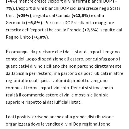
(-4%)
mentre cresce l’export di vini fermi bianchi DOP
(+
7%)
. L’export di vini bianchi DOP siciliani cresce negli Stati
Uniti
(+29%)
, seguito dal Canada
(+13,9%)
e dalla
Germania
(+6,8%).
Per i rossi DOP siciliani la maggiore
crescita dell’export si ha con la Francia
(+7,5%
), seguito dal
Regno Unito
(+6,8%).
È comunque da precisare che i dati Istat di export tengono
conto del luogo di spedizione all’estero, per cui sfuggono i
quantitativi di vino siciliano che non partono direttamente
dalla Sicilia per l’estero, ma partono da porti ubicati in altre
regioni alle quali questi volumi di prodotto vengono
computati come export vinicolo. Per cui si stima che in
realtà il commercio estero di vini e mosti siciliani sia
superiore rispetto ai dati ufficiali Istat.
I dati positivi arrivano anche dalla grande distribuzione
organizzata dove le vendite di vini Dop regionali sono