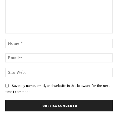
Commento:
No
Ema
Sit
We
Save my name, email, and website in this browser for the next
time I comment.