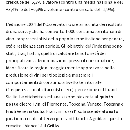
cresciute del 5,3% a valore (contro una media nazionale del
+3,4%) e del +0,3% a volume (contro un calo del -1,9%).
L’edizione 2024 dell’Osservatorio si è arricchita dei risultati
di una survey che ha coinvolto 1.000 consumatori italiani di
vino, rappresentativi della popolazione italiana per genere,
età e residenza territoriale. Gli obiettivi dell’indagine sono
stati, tra gli altri, quelli di valutare la notorietà dei
principali vini a denominazione presso il consumatore,
identificare le regioni maggiormente apprezzate nella
produzione di vini per tipologia e mostrare i
comportamenti di consumo a livello territoriale
(frequenza, canali di acquisto, ecc). percezione del brand
Sicilia. Le etichette siciliane si sono piazzate al
quinto
posto
dietro i vini di Piemonte, Toscana, Veneto, Toscana e
Friuli Venezia Giulia. Fra i vini rossi l’Isola scende al
sesto
posto
ma risale al
terzo
per i vini bianchi. A guidare questa
crescita “bianca” è il
Grillo
.