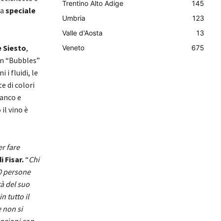
Trentino Alto Adige
145
na
speciale
Umbria
123
Valle d'Aosta
13
e Siesto
,
Veneto
675
 In “Bubbles”
i fluidi, le
te di colori
ianco e
il vino è
r fare
 Fisar.
“
Chi
00 persone
tà del suo
n tutto il
e non si
enzioni con