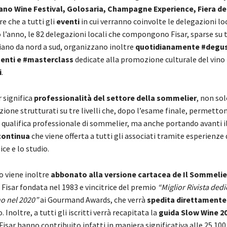
rano Wine Festival,
Golosaria, Champagne Experience, Fiera dei 
tre che a tutti gli
eventi
in cui verranno coinvolte le delegazioni loca
l’anno, le 82 delegazioni locali che compongono Fisar, sparse su t
liano da nord a sud, organizzano inoltre
quotidianamente #degus
enti e #masterclass
dedicate alla promozione culturale del vino
i
.
r significa
professionalità del settore della sommelier
, non sol
zione strutturati su tre livelli che, dopo l’esame finale, permetton
a qualifica professionale di sommelier, ma anche portando avanti i
continua
che viene offerta a tutti gli associati tramite esperienze 
ice e lo studio.
o viene inoltre
abbonato alla versione cartacea de Il Sommelie
 Fisar fondata nel 1983 e vincitrice del premio
“Miglior Rivista dedi
o nel 2020”
ai Gourmand Awards, che verrà
spedita direttamente
 Inoltre, a tutti gli iscritti verrà recapitata la
guida Slow Wine 2
isar hanno contribuito infatti in maniera significativa alle 25.100