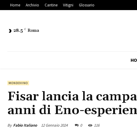
Home
Archivio
Cantine
Vitigni
Glossario
28.5
C
Roma
HO
MONDOVINO
Fisar lancia la camp
anni di Eno-esperie
By
Fabio Italiano
12 Gennaio 2024
0
116