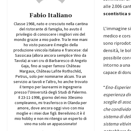
alle 2.006 can
scontistica s
Fabio Italiano
Classe 1968, nato e cresciuto nella cantina
L’immagine si
del ristorante di famiglia, ho avuto il
privilegio di conoscere i migliori vini del
medico e corsi
mondo grazie a mio padre. Tra le mie mani
sono riprodott
ho visto passare il meglio della
produzione vinicola italiana e francese: dal
densità, le bol
Sassicaia (allora ancora semplice Vino da
possibile con 
Tavola) ai vari cru di Barbaresco di Angelo
intorno a una 
Gaja, fino ai super famosi Château
Margaux, Château Lafite Rothschild,
capace di don
Petrus, solo per nominarne alcuni. Tra un
servizio ai tavoli e l’altro, ho anche trovato
il tempo per laurearmi in Ingegneria
“
Eno-Esperienz
presso l’Università degli Studi di Palermo.
esperienza di
Il 23-11-1998, giorno del mio 30esimo
sceglie di asso
compleanno, mi trasferisco in Olanda per
amore, dove ancora oggi vivo con mia
che condividon
moglie e i miei due figli. Bereilvino.it è il
sistema di dele
mio hobby e non mi ritengo un esperto di
sistema vitivin
vino ma solo un appassionato!
potrebbero far