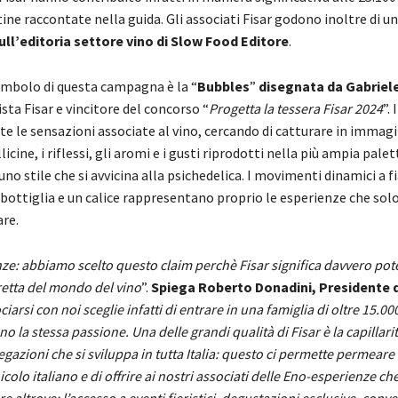
tine raccontate nella guida. Gli associati Fisar godono inoltre di u
ull’editoria settore vino di Slow Food Editore
.
mbolo di questa campagna è la “
Bubbles
”
disegnata da Gabriel
sta Fisar e vincitore del concorso “
Progetta la tessera Fisar 2024
”.
e le sensazioni associate al vino, cercando di catturare in immagini 
licine, i riflessi, gli aromi e i gusti riprodotti nella più ampia palet
uno stile che si avvicina alla psichedelica. I movimenti dinamici a f
bottiglia e un calice rappresentano proprio le esperienze che solo 
are.
e: abbiamo scelto questo claim perchè Fisar significa davvero pote
retta del mondo del vino
”.
Spiega Roberto Donadini, Presidente di
ciarsi con noi sceglie infatti di entrare in una famiglia di oltre 15.0
o la stessa passione. Una delle grandi qualità di Fisar è la capillari
gazioni che si sviluppa in tutta Italia: questo ci permette permeare i
icolo italiano e di offrire ai nostri associati delle Eno-esperienze ch
e altrove: l’accesso a eventi fieristici, degustazioni esclusive, conv