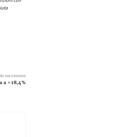
iuta
olo successivo
la a +18,4%