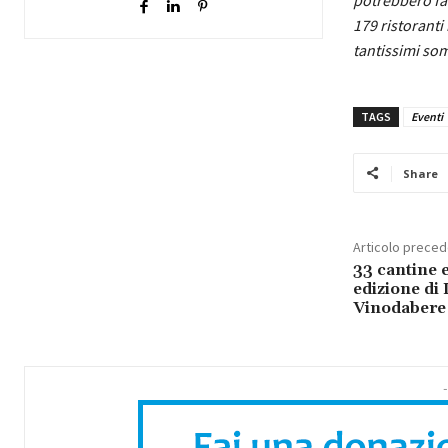
179 ristoranti
tantissimi som
TAGS
Eventi
Share
Articolo prece
33 cantine e
edizione di
Vinodabere
-