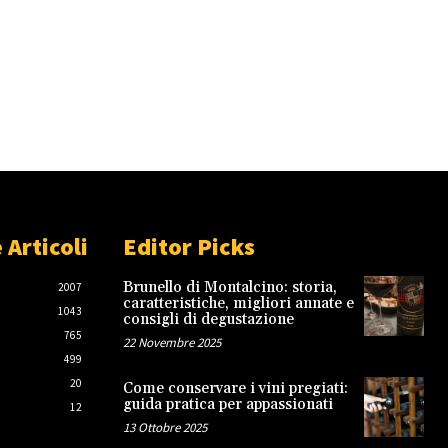
 Articoli
Editor Picks
Brunello di Montalcino: storia,
2007
caratteristiche, migliori annate e
1043
consigli di degustazione
765
22 Novembre 2025
499
20
Come conservare i vini pregiati:
guida pratica per appassionati
12
13 Ottobre 2025