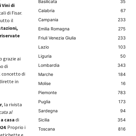
Basilicata
35
Vini di
Calabria
67
li di Fisar.
Campania
233
utto il
tazioni,
Emilia Romagna
275
riservate
Friuli Venezia Giulia
233
Lazio
103
Liguria
50
o grazie ai
Lombardia
343
o di
l concetto di
Marche
184
dirette in
Molise
16
Piemonte
783
Puglia
173
r
, la rivista
Sardegna
94
cata al
 a casa
di
Sicilia
354
024
. Proprio i
Toscana
816
 etichette e