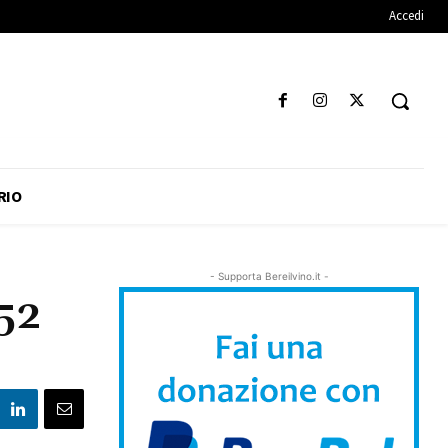
Accedi
RIO
- Supporta Bereilvino.it -
 52