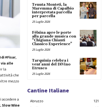
Tenuta Monteti, la
Maremma di Capalbio
interpretata parcella
per parcella
25 Luglio 2026
Fèlsina apre le porte
alla grande musica con
“Chigiana Chianti
Classico Experience”
25 Luglio 2026
di #Fisar
,
Tarquinia celebra i
 via alle
vent’anni del DiVino
Etrusco
r la
25 Luglio 2026
attività che
 oltre mezzo
Cantine Italiane
i accedere a
Abruzzo
121
y
,
Slow Wine