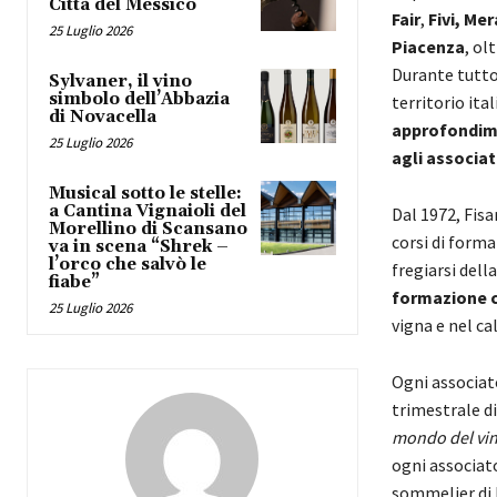
Città del Messico
Fair
,
Fivi, Me
25 Luglio 2026
Piacenza
, ol
Durante tutto 
Sylvaner, il vino
simbolo dell’Abbazia
territorio ita
di Novacella
approfondim
25 Luglio 2026
agli associat
Musical sotto le stelle:
a Cantina Vignaioli del
Dal 1972, Fisa
Morellino di Scansano
corsi di forma
va in scena “Shrek –
l’orco che salvò le
fregiarsi dell
fiabe”
formazione 
25 Luglio 2026
vigna e nel cal
Ogni associat
trimestrale di
mondo del vin
ogni associato.
sommelier di F