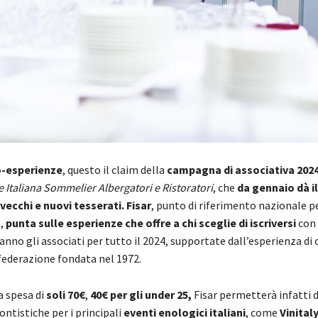
o-esperienze
, questo il claim della
campagna di associativa 2024 
 Italiana Sommelier Albergatori e Ristoratori
, che
da gennaio dà il
r vecchi e nuovi tesserati.
Fisar
, punto di riferimento nazionale pe
,
punta sulle esperienze che offre a chi sceglie di iscriversi
con 
no gli associati per tutto il 2024, supportate dall’esperienza di
 federazione fondata nel 1972.
a spesa di
soli 70€
,
40€ per gli under 25,
Fisar permetterà infatti d
ntistiche per i principali
eventi enologici italiani
, come
Vinital