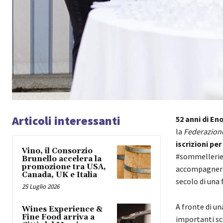
Articoli interessanti
52 anni di En
la
Federazione
iscrizioni pe
Vino, il Consorzio
#sommellerie
Brunello accelera la
promozione tra USA,
accompagneran
Canada, UK e Italia
secolo di una
25 Luglio 2026
A fronte di un
Wines Experience &
Fine Food arriva a
importanti sco