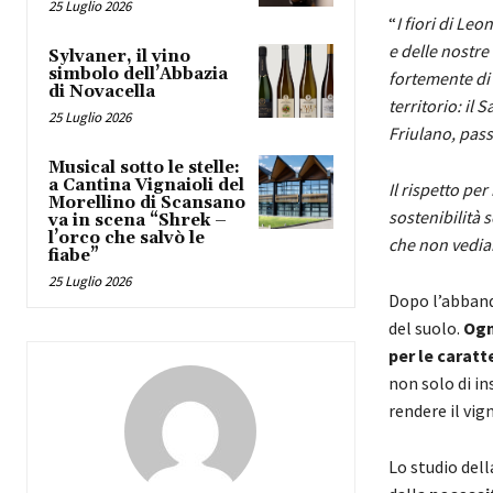
25 Luglio 2026
“
I fiori di Le
e delle nostre
Sylvaner, il vino
simbolo dell’Abbazia
fortemente di 
di Novacella
territorio: il 
25 Luglio 2026
Friulano, pass
Musical sotto le stelle:
a Cantina Vignaioli del
Il rispetto per
Morellino di Scansano
sostenibilità 
va in scena “Shrek –
l’orco che salvò le
che non vediam
fiabe”
25 Luglio 2026
Dopo l’abbando
del suolo.
Ogn
per le caratt
non solo di in
rendere il vig
Lo studio dell