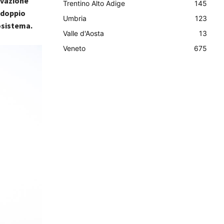
rvazione
Trentino Alto Adige
145
n doppio
Umbria
123
osistema.
Valle d'Aosta
13
Veneto
675