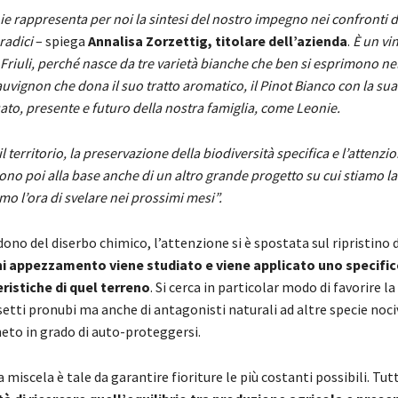
onie rappresenta per noi la sintesi del nostro impegno nei confronti 
 radici
– spiega
Annalisa Zorzettig, titolare dell’azienda
.
È un vi
Friuli, perché nasce da tre varietà bianche che ben si esprimono ne
Sauvignon che dona il suo tratto aromatico, il Pinot Bianco con la sua
ato, presente e futuro della nostra famiglia, come Leonie.
 il territorio, la preservazione della biodiversità specifica e l’attenzio
sono poi alla base anche di un altro grande progetto su cui stiamo 
o l’ora di svelare nei prossimi mesi”.
no del diserbo chimico, l’attenzione si è spostata sul ripristino d
i appezzamento viene studiato e viene applicato uno specifi
eristiche di quel terreno
. Si cerca in particolar modo di favorire l
setti pronubi ma anche di antagonisti naturali ad altre specie noci
neto in grado di auto-proteggersi.
a miscela è tale da garantire fioriture le più costanti possibili. Tut