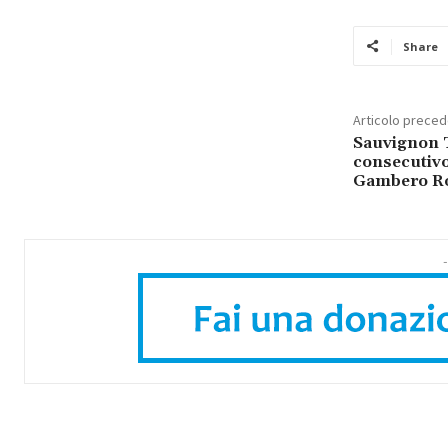
Share
Articolo prece
Sauvignon T
consecutivo 
Gambero R
-