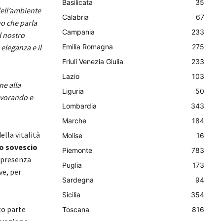
Basilicata
35
dell’ambiente
Calabria
67
no che parla
Campania
233
l nostro
 eleganza e il
Emilia Romagna
275
Friuli Venezia Giulia
233
Lazio
103
ne alla
Liguria
50
lavorando e
Lombardia
343
Marche
184
ella vitalità
Molise
16
co sovescio
Piemonte
783
a presenza
Puglia
173
ve, per
Sardegna
94
Sicilia
354
to parte
Toscana
816