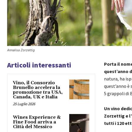
Annalisa Zorzettig
Articoli interessanti
Porta il nome
quest’anno de
natura, ha isp
Vino, il Consorzio
quest’anno è 
Brunello accelera la
promozione tra USA,
5 grappoli di 
Canada, UK e Italia
25 Luglio 2026
Un vino dedic
Zorzettig e 
Wines Experience &
Fine Food arriva a
tutti i 120 et
Città del Messico