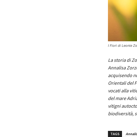
I Fiori di Leonie Z
La storia di Zo
Annalisa Zorze
acquisendo nuov
Orientali del F
vocati alla vit
del mare Adria
vitigni autocto
biodiversità, s
TAGS
Annalis