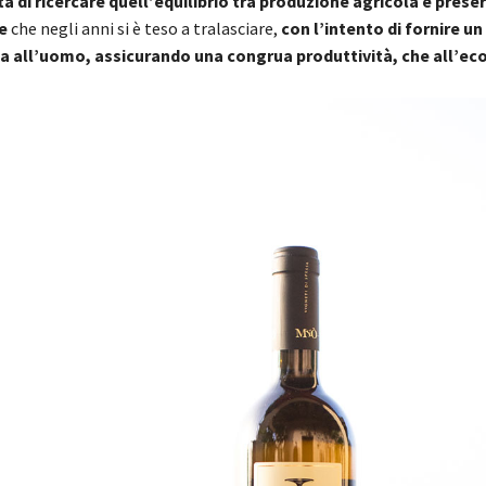
à di ricercare quell’equilibrio tra produzione agricola e prese
te
che negli anni si è teso a tralasciare,
con l’intento di fornire u
ia all’uomo, assicurando una congrua produttività, che all’ec