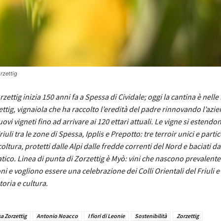
orzettig
rzettig inizia 150 anni fa a Spessa di Cividale; oggi la cantina è nelle
ttig, vignaiola che ha raccolto l’eredità del padre rinnovando l’azie
i vigneti fino ad arrivare ai 120 ettari attuali. Le vigne si estendon
riuli tra le zone di Spessa, Ipplis e Prepotto: tre terroir unici e part
icoltura, protetti dalle Alpi dalle fredde correnti del Nord e baciati d
tico. Linea di punta di Zorzettig è Myò: vini che nascono prevalen
ni e vogliono essere una celebrazione dei Colli Orientali del Friuli e
toria e cultura.
a Zorzettig
Antonio Noacco
I fiori di Leonie
Sostenibilità
Zorzettig