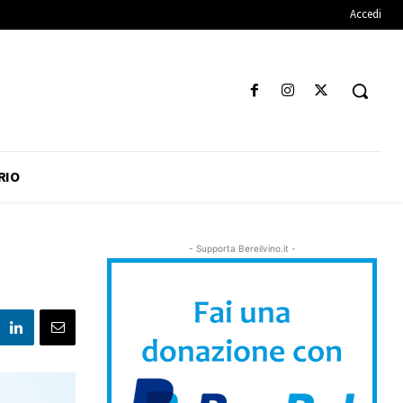
Accedi
RIO
- Supporta Bereilvino.it -