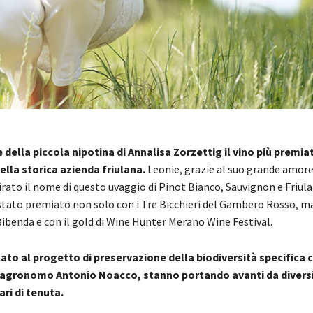
 della piccola nipotina di Annalisa Zorzettig il vino più premia
lla storica azienda friulana.
Leonie, grazie al suo grande amore
irato il nome di questo uvaggio di Pinot Bianco, Sauvignon e Friul
stato premiato non solo con i Tre Bicchieri del Gambero Rosso, ma
Bibenda e con il gold di Wine Hunter Merano Wine Festival.
ato al progetto di preservazione della biodiversità specifica 
l’agronomo Antonio Noacco, stanno portando avanti da diversi 
tari di tenuta.