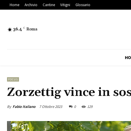
Home
Archivio
Cantine
Vitigni
Glossario
36.4
C
Roma
HO
FOCUS
Zorzettig vince in sos
By
Fabio Italiano
7 Ottobre 2023
0
129