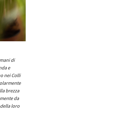
 mani di
nda e
o nei Colli
icolarmente
alla brezza
temente da
 della loro