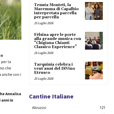
Tenuta Monteti, la
Maremma di Capalbio
interpretata parcella
per parcella
25 Luglio 2026
Fèlsina apre le porte
alla grande musica con
“Chigiana Chianti
Classico Experience”
25 Luglio 2026
to
 per la
Tarquinia celebra i
ano che
vent’anni del DiVino
Etrusco
 anche con i
25 Luglio 2026
che Annalisa
Cantine Italiane
anni in
Abruzzo
121