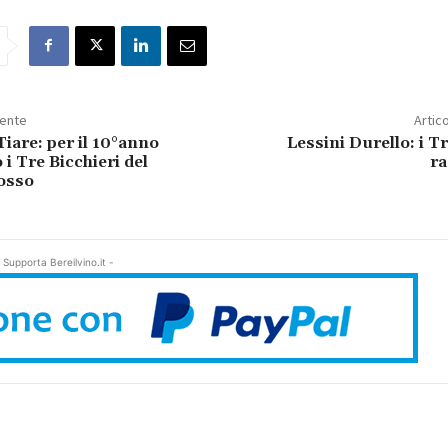
dente
Artic
iare: per il 10°anno
Lessini Durello: i Tr
i Tre Bicchieri del
r
osso
 Supporta Bereilvino.it -