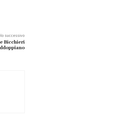
olo successivo
e Bicchieri
addoppiano