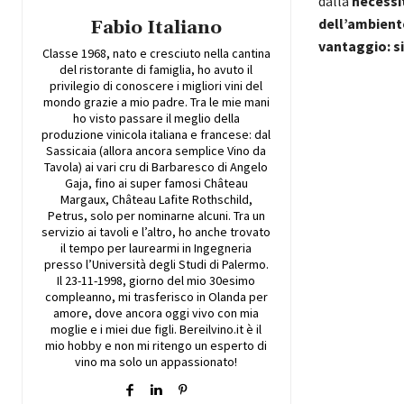
dalla
necessit
dell’ambien
Fabio Italiano
vantaggio: s
Classe 1968, nato e cresciuto nella cantina
del ristorante di famiglia, ho avuto il
privilegio di conoscere i migliori vini del
mondo grazie a mio padre. Tra le mie mani
ho visto passare il meglio della
produzione vinicola italiana e francese: dal
Sassicaia (allora ancora semplice Vino da
Tavola) ai vari cru di Barbaresco di Angelo
Gaja, fino ai super famosi Château
Margaux, Château Lafite Rothschild,
Petrus, solo per nominarne alcuni. Tra un
servizio ai tavoli e l’altro, ho anche trovato
il tempo per laurearmi in Ingegneria
presso l’Università degli Studi di Palermo.
Il 23-11-1998, giorno del mio 30esimo
compleanno, mi trasferisco in Olanda per
amore, dove ancora oggi vivo con mia
moglie e i miei due figli. Bereilvino.it è il
mio hobby e non mi ritengo un esperto di
vino ma solo un appassionato!