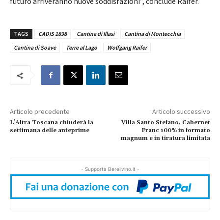
futuro arriveranno nuove soddisfazioni”, conclude Raifer.
TAGS
CADIS 1898
Cantina di Illasi
Cantina di Montecchia
Cantina di Soave
Terre al Lago
Wolfgang Raifer
Articolo precedente
Articolo successivo
L’Altra Toscana chiuderà la
Villa Santo Stefano, Cabernet
settimana delle anteprime
Franc 100% in formato
magnum e in tiratura limitata
- Supporta Bereilvino.it -