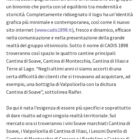
un binomio che porta con sé equilibrio tra modernità e
storicità. Completamente ridisegnato il logo ha un’identità
grafica più minimale e contemporanea, così come il nuovo
sito internet (
www.cadis1898.it
), fresco e dinamico, efficace
nella comunicazione e nella presentazione della grande
realtà del gruppo vitivinicolo. Sotto il nome di CADIS 1898
troveranno così spazio le quattro cantine principali:
Cantina di Soave, Cantina di Montecchia, Cantina di Illasi e
Terre al Lago. “Negli ultimi anni ci siamo accorti di una
certa difficoltà dei clienti che si trovavano ad acquistare, ad
esempio, una bottiglia di Valpolicella con la dicitura
Cantina di Soave”, sottolinea Raifer.
Da qui è nata l’esigenza di essere più specifici e soprattutto
di dare risalto ad ogni singola realtà territoriale. Sul
mercato ora si troveranno i vini Soave marchiati Cantina di
Soave, i Valpolicella di Cantina di Illasi, i Lessini Durello di
Cantina di Montecchia di Crosara e i Bardolino e Custoza di