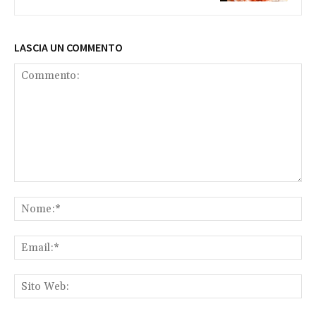
LASCIA UN COMMENTO
Commento:
No
Ema
Sit
We