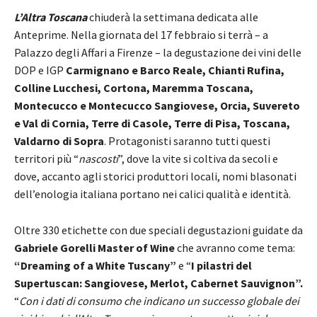
L’Altra Toscana
chiuderà la settimana dedicata alle
Anteprime. Nella giornata del 17 febbraio si terrà – a
Palazzo degli Affari a Firenze – la degustazione dei vini delle
DOP e IGP
Carmignano e Barco Reale, Chianti Rufina,
Colline Lucchesi, Cortona, Maremma Toscana,
Montecucco e Montecucco Sangiovese, Orcia, Suvereto
e Val di Cornia, Terre di Casole, Terre di Pisa, Toscana,
Valdarno di Sopra
. Protagonisti saranno tutti questi
territori più “
nascosti
”, dove la vite si coltiva da secoli e
dove, accanto agli storici produttori locali, nomi blasonati
dell’enologia italiana portano nei calici qualità e identità.
Oltre 330 etichette con due speciali degustazioni guidate da
Gabriele Gorelli Master of Wine
che avranno come tema:
“Dreaming of a White Tuscany”
e “
I pilastri del
Supertuscan: Sangiovese, Merlot, Cabernet Sauvignon”.
“
Con i dati di consumo che indicano un successo globale dei