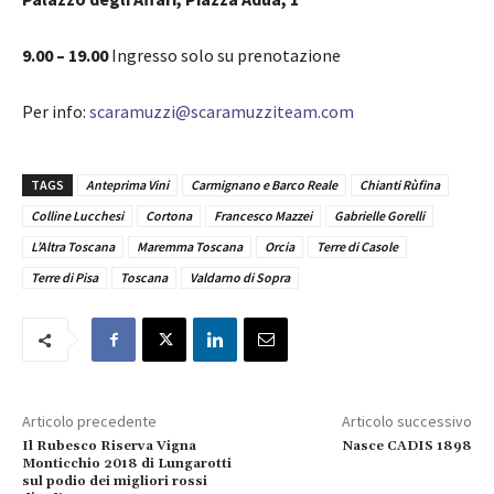
9.00 – 19.00
Ingresso solo su prenotazione
Per info:
scaramuzzi@scaramuzziteam.com
TAGS
Anteprima Vini
Carmignano e Barco Reale
Chianti Rùfina
Colline Lucchesi
Cortona
Francesco Mazzei
Gabrielle Gorelli
L’Altra Toscana
Maremma Toscana
Orcia
Terre di Casole
Terre di Pisa
Toscana
Valdarno di Sopra
Articolo precedente
Articolo successivo
Il Rubesco Riserva Vigna
Nasce CADIS 1898
Monticchio 2018 di Lungarotti
sul podio dei migliori rossi