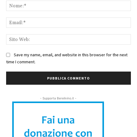
No
Ema
Sit
We
Save my name, email, and website in this browser for the next
time I comment.
- Supporta Bereilvino.it -