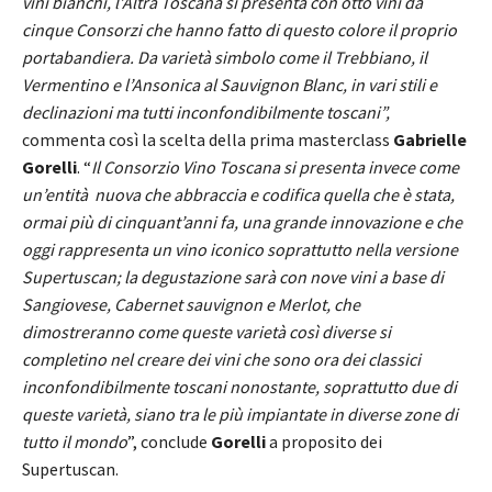
vini bianchi, l’Altra Toscana si presenta con otto vini da
cinque Consorzi che hanno fatto di questo colore il proprio
portabandiera. Da varietà simbolo come il Trebbiano, il
Vermentino e l’Ansonica al Sauvignon Blanc, in vari stili e
declinazioni ma tutti inconfondibilmente toscani”,
commenta così la scelta della prima masterclass
Gabrielle
Gorelli
. “
Il Consorzio Vino Toscana si presenta invece come
un’entità nuova che abbraccia e codifica quella che è stata,
ormai più di cinquant’anni fa, una grande innovazione e che
oggi rappresenta un vino iconico soprattutto nella versione
Supertuscan; la degustazione sarà con nove vini a base di
Sangiovese, Cabernet sauvignon e Merlot, che
dimostreranno come queste varietà così diverse si
completino nel creare dei vini che sono ora dei classici
inconfondibilmente toscani nonostante, soprattutto due di
queste varietà, siano tra le più impiantate in diverse zone di
tutto il mondo
”, conclude
Gorelli
a proposito dei
Supertuscan.