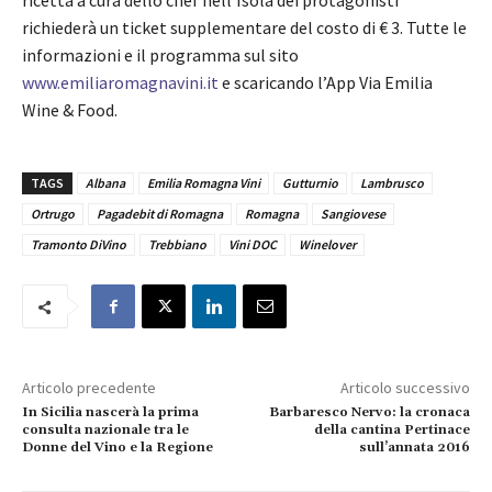
richiederà un ticket supplementare del costo di € 3. Tutte le
informazioni e il programma sul sito
www.emiliaromagnavini.it
e scaricando l’App Via Emilia
Wine & Food.
TAGS
Albana
Emilia Romagna Vini
Gutturnio
Lambrusco
Ortrugo
Pagadebit di Romagna
Romagna
Sangiovese
Tramonto DiVino
Trebbiano
Vini DOC
Winelover
Articolo precedente
Articolo successivo
In Sicilia nascerà la prima
Barbaresco Nervo: la cronaca
consulta nazionale tra le
della cantina Pertinace
Donne del Vino e la Regione
sull’annata 2016