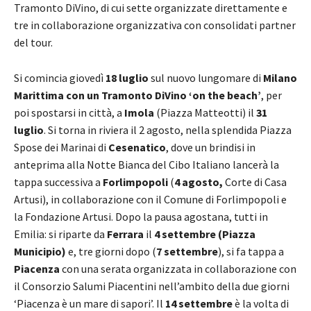
Tramonto DiVino, di cui sette organizzate direttamente e
tre in collaborazione organizzativa con consolidati partner
del tour.
Si comincia giovedì
18 luglio
sul nuovo lungomare di
Milano
Marittima con un Tramonto DiVino ‘on the beach’
, per
poi spostarsi in città, a
Imola
(Piazza Matteotti) il
31
luglio
. Si torna in riviera il 2 agosto, nella splendida Piazza
Spose dei Marinai di
Cesenatico
, dove un brindisi in
anteprima alla Notte Bianca del Cibo Italiano lancerà la
tappa successiva a
Forlimpopoli
(
4 agosto,
Corte di Casa
Artusi), in collaborazione con il Comune di Forlimpopoli e
la Fondazione Artusi. Dopo la pausa agostana, tutti in
Emilia: si riparte da
Ferrara
il
4 settembre (Piazza
Municipio)
e, tre giorni dopo (
7 settembre
), si fa tappa a
Piacenza
con una serata organizzata in collaborazione con
il Consorzio Salumi Piacentini nell’ambito della due giorni
‘Piacenza è un mare di sapori’. Il
14 settembre
è la volta di