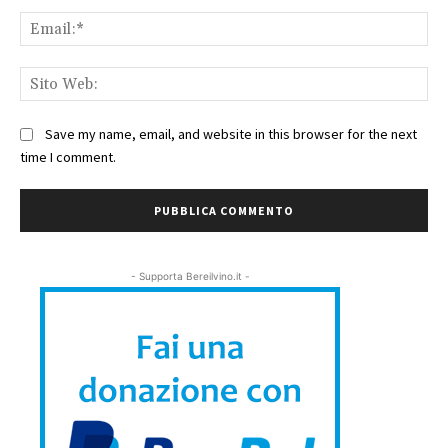
Ema
Sit
We
Save my name, email, and website in this browser for the next
time I comment.
- Supporta Bereilvino.it -