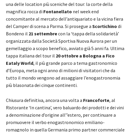
una delle location più sceniche del tour: la corte della
magnifica rocca di
Fontanellato
nel week end
concomitante al mercato dell’antiquariato e la vicina fiera
del Camper di scena a Parma. Si prosegue a
Scortichino
di
Bondeno il
21 settembre
con la ‘tappa della solidarietà’
organizzata dalla Società Sportiva Nuova Aurora per un
gemellaggio a scopo benefico, avviato già 5 anni fa. Ultima
tappa italiana del tour il
20 ottobre a Bologna a Fico
Eataly World
, il più grande parco a tema gastronomico
d’Europa, meta ogni anno di milioni di visitatori che da
tutto il mondo vengono ad assaggiare l’enogastronomia
più blasonata dei cinque continenti.
Chiusura definitiva, ancora una volta a
Francoforte
, al
Ristorante ‘In cantina’, vero baluardo dei prodotti e dei vini
a denominazione d’origine all’’estero, per continuare a
promuovere il verbo enogastronomico emiliano-
romagnolo in quella Germania primo partner commerciale