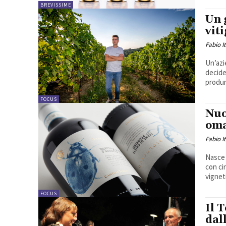
BREVISSIME
Un 
vit
Fabio I
Un’azi
decide
produr
FOCUS
Nuo
oma
Fabio I
Nasce 
con ci
vignet
FOCUS
Il 
dal