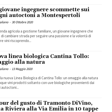
giovane ingegnere scommette sui
igni autoctoni a Montespertoli
taliano
-
30 Ottobre 2020
enda agricola a gestione familiare, un giovane ingegnere che
 di cambiare strada per seguire una passione e la volontà di
re vini riscoprendo...
va linea biologica Cantina Tollo:
ggio alla natura
taliano
-
13 Maggio 2020
la nuova Linea Biologica di Cantina Tollo: un omaggio alla natura
nque vini prodotti soltanto con uve biologiche provenienti dai
i autoctoni...
Tour del gusto di Tramonto DiVino,
la Riviera alla Via Emilia in 10 tappe