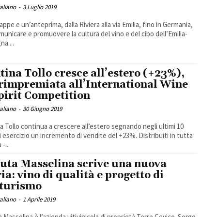
taliano
-
3 Luglio 2019
appe e un’anteprima, dalla Riviera alla via Emilia, fino in Germania,
municare e promuovere la cultura del vino e del cibo dell’Emilia-
a....
tina Tollo cresce all’estero (+23%),
rimpremiata all’International Wine
pirit Competition
taliano
-
30 Giugno 2019
a Tollo continua a crescere all’estero segnando negli ultimi 10
i esercizio un incremento di vendite del +23%. Distribuiti in tutta
-...
uta Masselina scrive una nuova
ria: vino di qualità e progetto di
turismo
taliano
-
1 Aprile 2019
 Masselina è l’azienda vitivinicola di proprietà Terre Cevico. Sorge