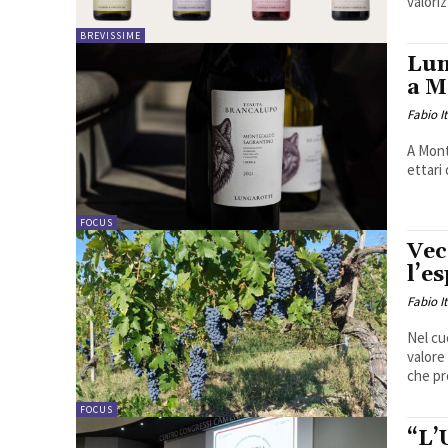
valoriz
BREVISSIME
Lun
a M
Fabio I
A Mont
ettari 
FOCUS
Vec
l’e
Fabio I
Nel cu
valore d
che pr
FOCUS
“L’