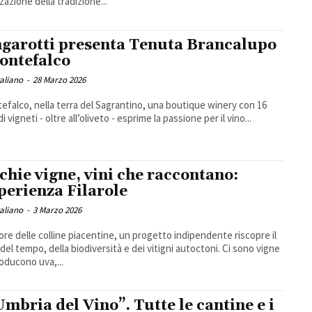
zazione della tradizione...
garotti presenta Tenuta Brancalupo
ontefalco
taliano
-
28 Marzo 2026
efalco, nella terra del Sagrantino, una boutique winery con 16
di vigneti - oltre all’oliveto - esprime la passione per il vino...
chie vigne, vini che raccontano:
sperienza Filarole
taliano
-
3 Marzo 2026
ore delle colline piacentine, un progetto indipendente riscopre il
el tempo, della biodiversità e dei vitigni autoctoni. Ci sono vigne
oducono uva,...
Umbria del Vino”. Tutte le cantine e i