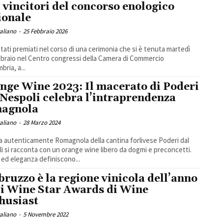
i vincitori del concorso enologico
ionale
taliano
-
25 Febbraio 2026
tati premiati nel corso di una cerimonia che si è tenuta martedì
braio nel Centro congressi della Camera di Commercio
bria, a...
nge Wine 2023: Il macerato di Poderi
 Nespoli celebra l’intraprendenza
agnola
taliano
-
28 Marzo 2024
a autenticamente Romagnola della cantina forlivese Poderi dal
i si racconta con un orange wine libero da dogmi e preconcetti.
a ed eleganza definiscono...
bruzzo è la regione vinicola dell’anno
 i Wine Star Awards di Wine
husiast
taliano
-
5 Novembre 2022