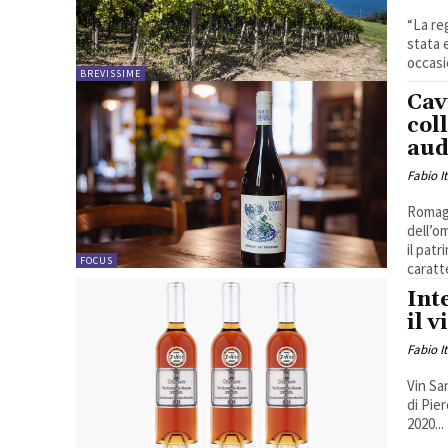
“La re
stata 
occasi
BREVISSIME
Cav
col
aud
Fabio I
Romagn
dell’o
il pat
FOCUS
caratte
Int
il 
Fabio I
Vin Sa
di Pie
2020...