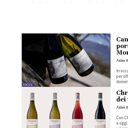
Can
por
Mon
Fabio I
In occ
per of
domeni
FOCUS
Chr
dei
Fabio I
Con Ch
e oggi