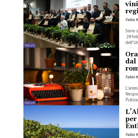
vin
reg
Fabio I
Sono s
24 feb
dell’Um
FOCUS
Ora
dal
rom
Fabio I
L’anim
Nespol
Pulizi
FOCUS
L’A
per
Ent
Fabio I