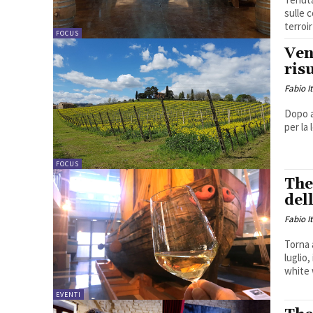
sulle 
terroir 
FOCUS
Ven
risu
Fabio I
Dopo a
per la 
FOCUS
The
del
Fabio I
Torna 
luglio
white 
EVENTI