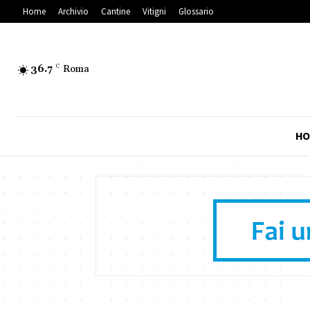
Home
Archivio
Cantine
Vitigni
Glossario
36.7
C
Roma
HO