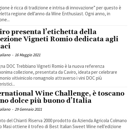
gione è ricca di tradizione e intrisa di innovazione” per questo è
eletta regione dell’anno da Wine Enthusiast. Ogni anno, in
one...
iro presenta l’etichetta della
lezione Vigneti Romio dedicata agli
aci
taliano
-
16 Maggio 2021
a DOC Trebbiano Vigneti Romio è la nuova referenza
monima collezione, presentata da Caviro, ideata per celebrare
rimonio vitivinicolo romagnolo attraverso i vini DOC più
ristici...
ernational Wine Challenge, è toscano
vino dolce più buono d’Italia
taliano
-
29 Gennaio 2021
nto del Chianti Riserva 2000 prodotto da Azienda Agricola Colmano
ro Masi ottiene il trofeo di Best Italian Sweet Wine nell’edizione