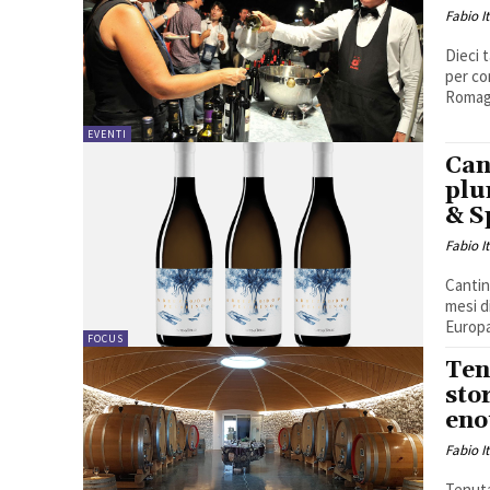
Fabio I
Dieci t
per co
Romagn
EVENTI
Can
plu
& S
Fabio I
Cantin
mesi d
Europa 
FOCUS
Ten
sto
eno
Fabio I
Tenuta