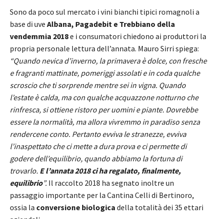
Sono da poco sul mercato i vini bianchi tipici romagnoli a
base di uve
Albana, Pagadebit e Trebbiano della
vendemmia 2018
e i consumatori chiedono ai produttori la
propria personale lettura dell’annata. Mauro Sirri spiega:
“Quando nevica d’inverno, la primavera è dolce, con fresche
e fragranti mattinate, pomeriggi assolati e in coda qualche
scroscio che ti sorprende mentre sei in vigna. Quando
l’estate è calda, ma con qualche acquazzone notturno che
rinfresca, si ottiene ristoro per uomini e piante. Dovrebbe
essere la normalità, ma allora vivremmo in paradiso senza
rendercene conto. Pertanto evviva le stranezze, evviva
l’inaspettato che ci mette a dura prova e ci permette di
godere dell’equilibrio, quando abbiamo la fortuna di
trovarlo.
E l’annata 2018 ci ha regalato, finalmente,
equilibrio
”.
Il raccolto 2018 ha segnato inoltre un
passaggio importante per la Cantina Celli di Bertinoro,
ossia la
conversione biologica
della totalità dei 35 ettari