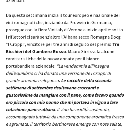
aziendali.
Da questa settimana inizia il tour europeo e nazionale dei
vini romagnoli che, iniziando da Prowein in Germania,
prosegue con la fiera Vinitaly di Verona a inizio aprile: sotto
i riflettori ci sarà senz’altro l’Albana secco Romagna Docg
“I Croppi”, vincitore per tre anni di seguito del premio
Tre
Bicchieri del Gambero Rosso
. Mauro Sirri svela alcune
caratteristiche della nuova annata per il bianco
portabandiera aziendale:
“La vendemmia all’insegna
dell’equilibrio ci ha donato una versione de I Croppi di
grande armonia e eleganza
. Le raccolte della seconda
settimana di settembre risultavano croccanti e
gustosissime da mangiare con il pane, come facevo quando
ero piccolo con mio nonno che mi portava in vigna a fare
colazione: pane e albana
. Il vino ha acidità sostenuta,
accompagnata tuttavia da una componente aromatica fresca
e agrumata. Il territorio bertinorese emerge con note salate,