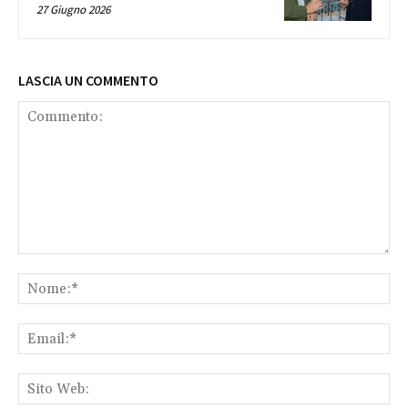
27 Giugno 2026
LASCIA UN COMMENTO
Commento:
No
Ema
Sit
We