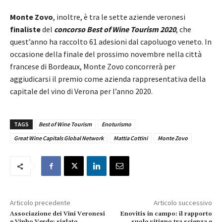
Monte Zovo
, inoltre, è tra le sette aziende veronesi
finaliste
del
concorso Best of Wine Tourism 2020
, che
quest’anno ha raccolto 61 adesioni dal capoluogo veneto. In
occasione della finale del prossimo novembre nella città
francese di Bordeaux, Monte Zovo concorrerà per
aggiudicarsi il premio come azienda rappresentativa della
capitale del vino di Verona per l’anno 2020.
TAGS
Best of Wine Tourism
Enoturismo
Great Wine Capitals Global Network
Mattia Cottini
Monte Zovo
Articolo precedente
Articolo successivo
Associazione dei Vini Veronesi
Enovitis in campo: il rapporto
e Vinho Verde: siglato
suolo vitigno tra scienza e