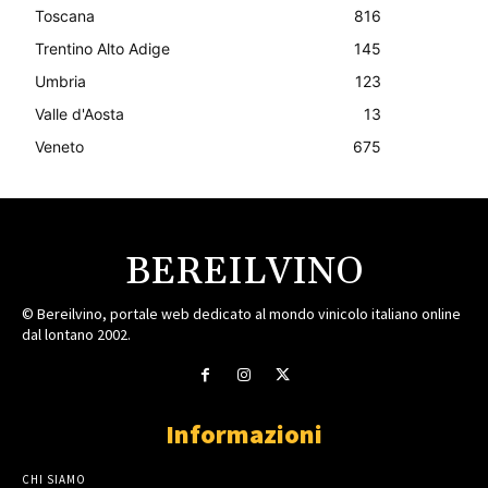
Toscana
816
Trentino Alto Adige
145
Umbria
123
Valle d'Aosta
13
Veneto
675
BEREILVINO
© Bereilvino, portale web dedicato al mondo vinicolo italiano online
dal lontano 2002.
Informazioni
CHI SIAMO