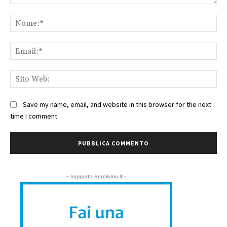
Commento:
No
Ema
Sit
We
Save my name, email, and website in this browser for the next
time I comment.
- Supporta Bereilvino.it -