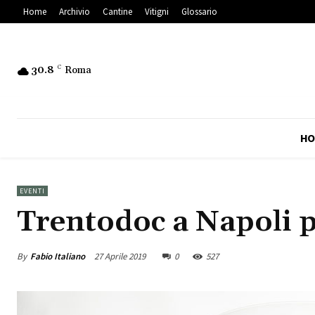
Home
Archivio
Cantine
Vitigni
Glossario
30.8
C
Roma
HO
EVENTI
Trentodoc a Napoli 
By
Fabio Italiano
27 Aprile 2019
0
527