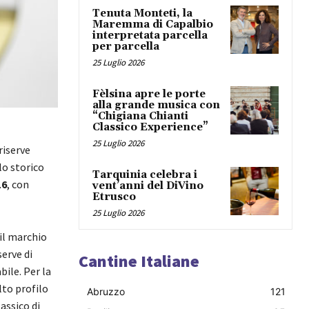
Tenuta Monteti, la
Maremma di Capalbio
interpretata parcella
per parcella
25 Luglio 2026
Fèlsina apre le porte
alla grande musica con
“Chigiana Chianti
Classico Experience”
25 Luglio 2026
riserve
lo storico
Tarquinia celebra i
16
, con
vent’anni del DiVino
Etrusco
25 Luglio 2026
il marchio
serve di
Cantine Italiane
ile. Per la
lto profilo
Abruzzo
121
assico di