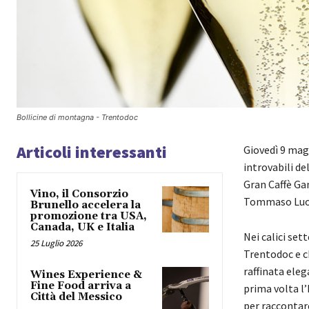
Bollicine di montagna - Trentodoc
Articoli interessanti
Giovedì 9 mag
introvabili de
Gran Caffè Ga
Vino, il Consorzio
Tommaso Luon
Brunello accelera la
promozione tra USA,
Canada, UK e Italia
Nei calici set
25 Luglio 2026
Trentodoc e ch
raffinata eleg
Wines Experience &
Fine Food arriva a
prima volta l
Città del Messico
per raccontare