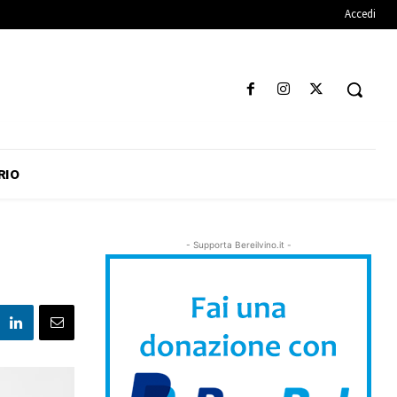
Accedi
RIO
- Supporta Bereilvino.it -