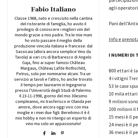
agli operatori
Fabio Italiano
Classe 1968, nato e cresciuto nella cantina
Pani dell’Anti
del ristorante di famiglia, ho avuto il
privilegio di conoscere i migliori vini del
mondo grazie a mio padre. Tra le mie mani
Info e prenot
ho visto passare il meglio della
produzione vinicola italiana e francese: dal
Sassicaia (allora ancora semplice Vino da
I NUMERI DI
Tavola) ai vari cru di Barbaresco di Angelo
Gaja, fino ai super famosi Château
Margaux, Château Lafite Rothschild,
800 ettari è l
Petrus, solo per nominarne alcuni. Tra un
4 i vitigni T
servizio ai tavoli e l’altro, ho anche trovato
il tempo per laurearmi in Ingegneria
53 le case sp
presso l’Università degli Studi di Palermo.
10 mila ettari
Il 23-11-1998, giorno del mio 30esimo
9 milioni sono
compleanno, mi trasferisco in Olanda per
amore, dove ancora oggi vivo con mia
100 milioni i
moglie e i miei due figli. Bereilvino.it è il
15 mesi è il p
mio hobby e non mi ritengo un esperto di
vino ma solo un appassionato!
24 mesi è il 
36 mesi è il 