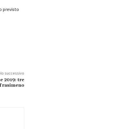
o previsto
olo successivo
 2019: tre
l Trasimeno