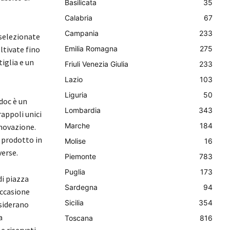
Basilicata
35
Calabria
67
Campania
233
selezionate
ltivate fino
Emilia Romagna
275
iglia e un
Friuli Venezia Giulia
233
Lazio
103
Liguria
50
doc è un
Lombardia
343
appoli unici
Marche
184
nnovazione.
o prodotto in
Molise
16
verse.
Piemonte
783
Puglia
173
i piazza
Sardegna
94
occasione
Sicilia
354
esiderano
a
Toscana
816
e riservati