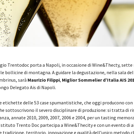
gio Trentodoc porta a Napoli, in occasione di Wine&Thecty, sette 
lle bollicine di montagna. A guidare la degustazione, nella sala del
mbrinus, sarà
Maurizio Filippi
,
Miglior Sommelier d’Italia AIS 20
go Delegato Ais di Napoli.
te etichette delle 53 case spumantistiche, che oggi producono con 
e sottoscrivono il severo disciplinare di produzione: si tratta di ri
anza, annate 2010, 2009, 2007, 2006 e 2004, per un tasting memorab
’Istituto Trento Doc partecipa a Wine&Thecity e con un evento di a
 tradizione, territorio, innovazione e qualità dell’unico metodo cl