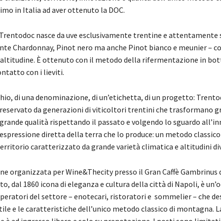
mo in Italia ad aver ottenuto la DOC.
rentodoc nasce da uve esclusivamente trentine e attentamente 
ente Chardonnay, Pinot nero ma anche Pinot bianco e meunier – co
 altitudi­ne. È ottenuto con il metodo della rifermentazione in bott
tatto con i lieviti.
hio, di una denominazione, di un’etichetta, di un progetto: Trento
serva­to da generazioni di viticoltori trentini che trasformano gr
i grande qualità rispettan­do il passato e volgendo lo sguardo all’i
espressione diretta della terra che lo produce: un metodo classic
erritorio caratterizzato da grande varietà climatica e altitudini di
ne organizzata per Wine&Thecity presso il Gran Caffè Gambrinus d
to, dal 1860 icona di eleganza e cultura della città di Napoli, è un’
operatori del settore – enotecari, ristoratori e sommelier – che d
tile e le caratteristiche dell’unico metodo classico di montagna. L
 è ad ingresso libero e solo su prenotazione. I posti sono limitati 