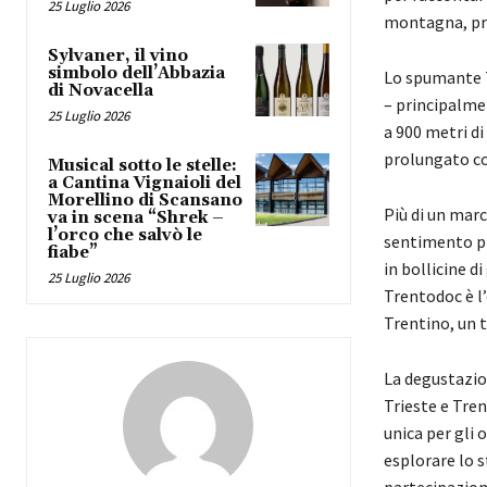
25 Luglio 2026
montagna, pri
Sylvaner, il vino
simbolo dell’Abbazia
Lo spumante T
di Novacella
– prin­cipalm
25 Luglio 2026
a 900 metri di
prolungato con
Musical sotto le stelle:
a Cantina Vignaioli del
Morellino di Scansano
Più di un marc
va in scena “Shrek –
l’orco che salvò le
sentimento pre
fiabe”
in bollicine d
25 Luglio 2026
Trentodoc è l’
Trentino, un t
La degustazio
Trieste e Tren
unica per gli 
esplorare lo s
partecipazione