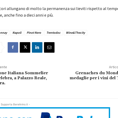
tori allungano di molto la permanenza sui lieviti rispetto al temp
e, anche fino a dieci anni e più.
onnay
Napoli
Pinot Nero
Trentodoc
Wine&Thecity
dente
Artic
one Italiana Sommelier
Grenaches du Monde
lebra, a Palazzo Reale,
medaglie per i vini de
ra.
 Supporta Bereilvino.it -