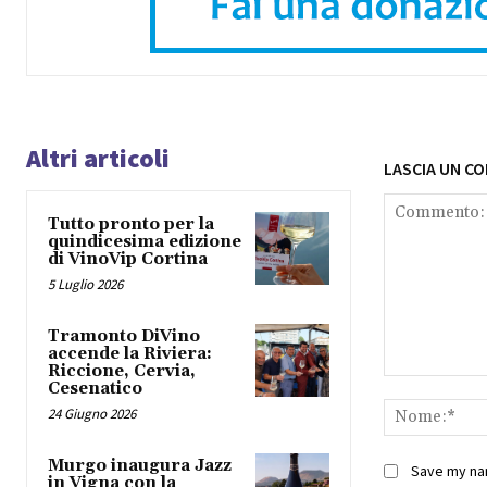
Altri articoli
LASCIA UN C
Tutto pronto per la
quindicesima edizione
di VinoVip Cortina
5 Luglio 2026
Tramonto DiVino
accende la Riviera:
Riccione, Cervia,
Commento:
Cesenatico
24 Giugno 2026
Murgo inaugura Jazz
Save my nam
in Vigna con la