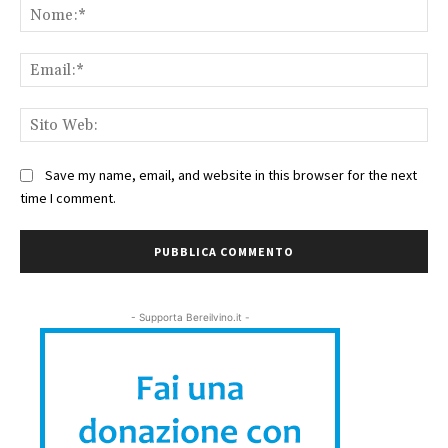
No
Ema
Sit
We
Save my name, email, and website in this browser for the next
time I comment.
- Supporta Bereilvino.it -