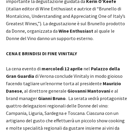
importante la degustazione guidata da
Kerin O’Keefe
(italian editor di Wine Enthusiast e autrice di “Brunello di
Montalcino, Understanding and Appreciating One of Italy’s
Greatest Wines,”). La degustazione è sul Brunello prodotto
da Donne, organizzata da
Wine Enthusiast
al quale le
Donne del Vino danno un supporto esterno.
CENA E BRINDISI DI FINE VINITALY
La cena evento di
mercoledì 12 aprile
nel
Palazzo della
Gran Guardia
di Verona conclude Vinitaly in modo gioioso
facendo tagliare un’enorme torta al presidente
Maurizio
Danese
, al direttore generale
Giovanni Mantovani
e al
brand manager
Gianni Bruno
. La serata vedrà protagoniste
quattro delegazioni regionali delle Donne del vino:
Campania, Liguria, Sardegna e Toscana. Ciascuna con un
artigiano del gusto che effettuerà un piccolo show cooking
e molte specialità regionali da gustare insieme ai vini da