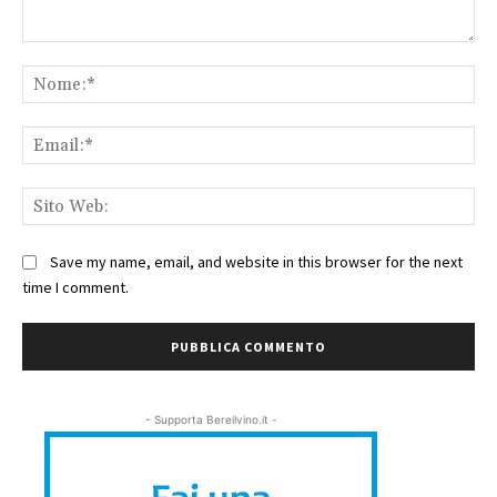
Commento:
No
Ema
Sit
We
Save my name, email, and website in this browser for the next
time I comment.
- Supporta Bereilvino.it -