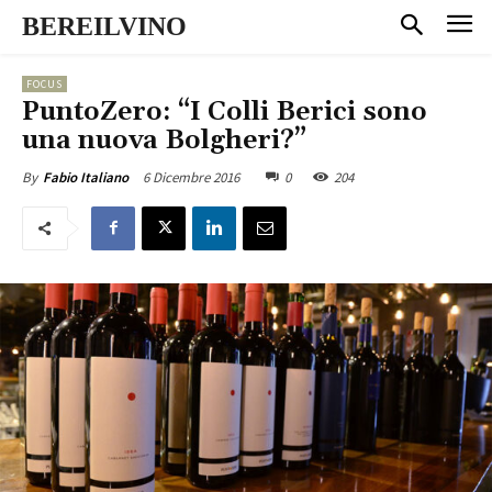
BEREILVINO
FOCUS
PuntoZero: “I Colli Berici sono
una nuova Bolgheri?”
6 Dicembre 2016
0
204
By
Fabio Italiano