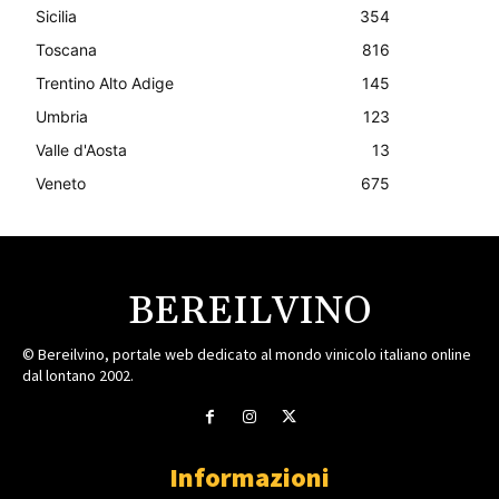
Sicilia
354
Toscana
816
Trentino Alto Adige
145
Umbria
123
Valle d'Aosta
13
Veneto
675
BEREILVINO
© Bereilvino, portale web dedicato al mondo vinicolo italiano online
dal lontano 2002.
Informazioni