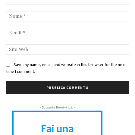
Commento:
No
Ema
Sit
We
Save my name, email, and website in this browser for the next
time I comment.
- Supporta Bereilvino.it -