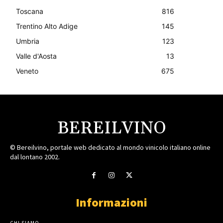
Toscana
816
Trentino Alto Adige
145
Umbria
123
Valle d'Aosta
13
Veneto
675
BEREILVINO
© Bereilvino, portale web dedicato al mondo vinicolo italiano online
dal lontano 2002.
Informazioni
CHI SIAMO