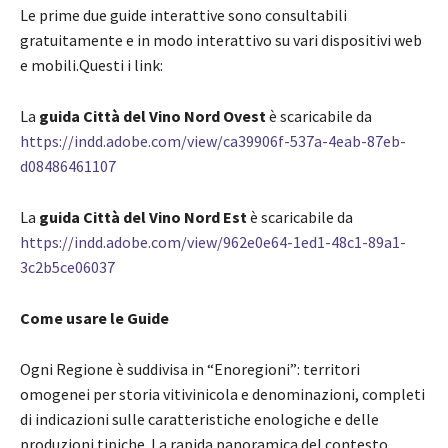
Le prime due guide interattive sono consultabili
gratuitamente e in modo interattivo su vari dispositivi web
e mobili.Questi i link:
La
guida Città del Vino Nord Ovest
è scaricabile da
https://indd.adobe.com/view/ca39906f-537a-4eab-87eb-
d08486461107
La
guida Città del Vino Nord Est
è scaricabile da
https://indd.adobe.com/view/962e0e64-1ed1-48c1-89a1-
3c2b5ce06037
Come usare le Guide
Ogni Regione è suddivisa in “Enoregioni”: territori
omogenei per storia vitivinicola e denominazioni, completi
di indicazioni sulle caratteristiche enologiche e delle
produzioni tipiche. La rapida panoramica del contesto