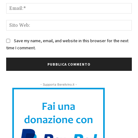
Ema
Sit
We
Save my name, email, and website in this browser for the next
time I comment.
- Supporta Bereilvino.it -