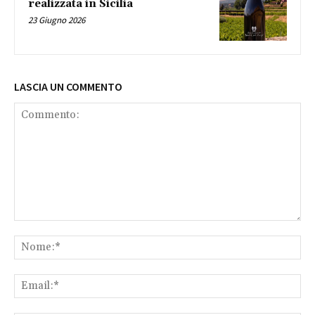
realizzata in Sicilia
23 Giugno 2026
LASCIA UN COMMENTO
Commento:
No
Ema