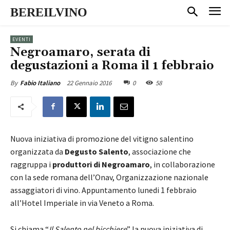
BEREILVINO
EVENTI
Negroamaro, serata di
degustazioni a Roma il 1 febbraio
22 Gennaio 2016
0
58
By
Fabio Italiano
Nuova iniziativa di promozione del vitigno salentino
organizzata da
Degusto Salento
, associazione che
raggruppa i
produttori di Negroamaro
, in collaborazione
con la sede romana dell’Onav, Organizzazione nazionale
assaggiatori di vino. Appuntamento lunedi 1 febbraio
all’Hotel Imperiale in via Veneto a Roma.
Si chiama “
Il Salento nel bicchiere
” la nuova iniziativa di