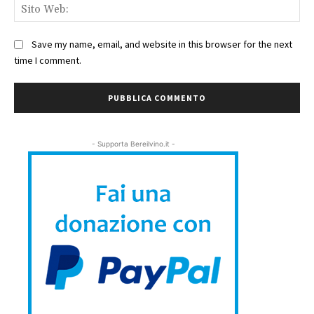
Sit
We
Save my name, email, and website in this browser for the next
time I comment.
- Supporta Bereilvino.it -