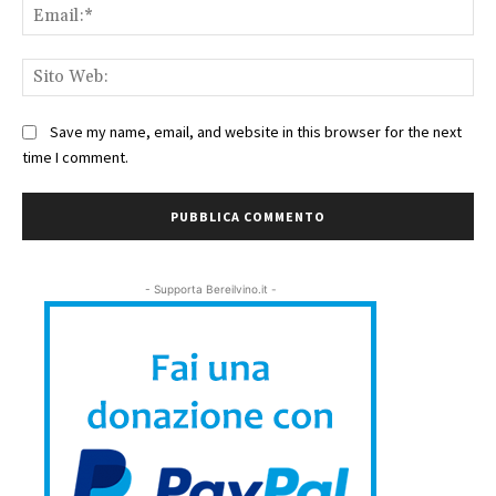
Ema
Sit
We
Save my name, email, and website in this browser for the next
time I comment.
- Supporta Bereilvino.it -