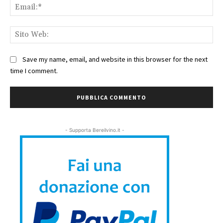
Ema
Sit
We
Save my name, email, and website in this browser for the next
time I comment.
- Supporta Bereilvino.it -