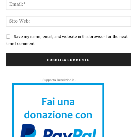
Ema
Sit
We
Save my name, email, and website in this browser for the next
time I comment.
- Supporta Bereilvino.it -