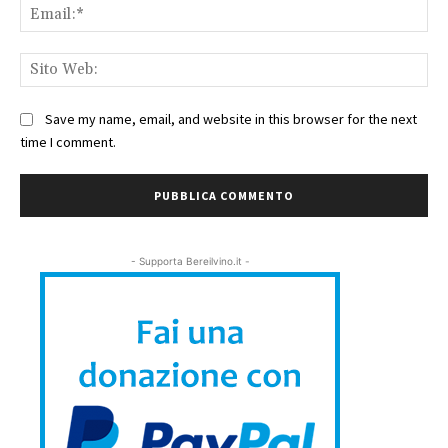
Ema
Sit
We
Save my name, email, and website in this browser for the next
time I comment.
- Supporta Bereilvino.it -