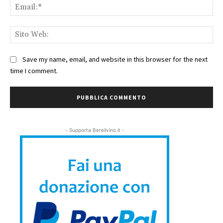
Ema
Sit
We
Save my name, email, and website in this browser for the next
time I comment.
- Supporta Bereilvino.it -