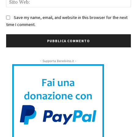
We
Save my name, email, and website in this browser for the next
time I comment.
- Supporta Bereilvino.it -