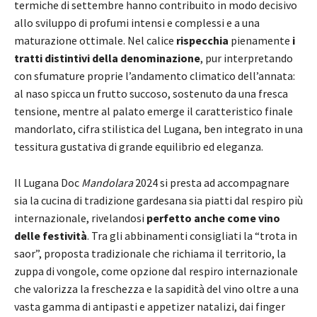
termiche di settembre hanno contribuito in modo decisivo
allo sviluppo di profumi intensi e complessi e a una
maturazione ottimale. Nel calice
rispecchia
pienamente
i
tratti distintivi della denominazione
, pur interpretando
con sfumature proprie l’andamento climatico dell’annata:
al naso spicca un frutto succoso, sostenuto da una fresca
tensione, mentre al palato emerge il caratteristico finale
mandorlato, cifra stilistica del Lugana, ben integrato in una
tessitura gustativa di grande equilibrio ed eleganza.
Il Lugana Doc
Mandolara
2024 si presta ad accompagnare
sia la cucina di tradizione gardesana sia piatti dal respiro più
internazionale, rivelandosi
perfetto anche come vino
delle festività
. Tra gli abbinamenti consigliati la “trota in
saor”, proposta tradizionale che richiama il territorio, la
zuppa di vongole, come opzione dal respiro internazionale
che valorizza la freschezza e la sapidità del vino oltre a una
vasta gamma di antipasti e appetizer natalizi, dai finger