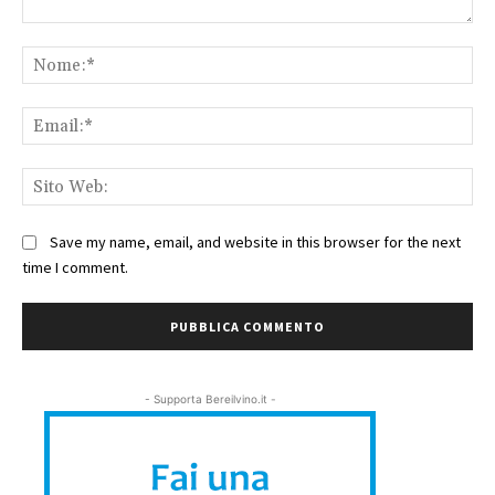
Commento:
No
Ema
Sit
We
Save my name, email, and website in this browser for the next
time I comment.
- Supporta Bereilvino.it -