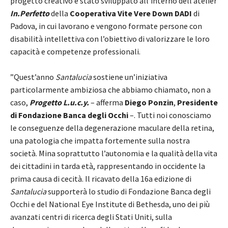
progetto creativo è stato sviluppato all’interno dell’atelier
In.Perfetto
della
Cooperativa Vite Vere Down DADI
di
Padova, in cui lavorano e vengono formate persone con
disabilità intellettiva con l’obiettivo di valorizzare le loro
capacità e competenze professionali.
​”Quest’anno
Santalucia
sostiene un’iniziativa
particolarmente ambiziosa che abbiamo chiamato, non a
caso,
Progetto L.u.c.y.
– afferma
Diego Ponzin
,
Presidente
di Fondazione Banca degli Occhi
–. Tutti noi conosciamo
le conseguenze della degenerazione maculare della retina,
una patologia che impatta fortemente sulla nostra
società. Mina soprattutto l’autonomia e la qualità della vita
dei cittadini in tarda età, rappresentando in occidente la
prima causa di cecità. Il ricavato della 16a edizione di
Santalucia
supporterà lo studio di Fondazione Banca degli
Occhi e del National Eye Institute di Bethesda, uno dei più
avanzati centri di ricerca degli Stati Uniti, sulla