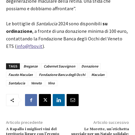
degenerazione maculare della retina. Una sfida che
possiamo e dobbiamo affrontare”.
​Le bottiglie di
Santalucia
2024 sono disponibili
su
ordinazione
, a fronte di una donazione minima di 100 euro,
contattando la Fondazione Banca degli Occhi del Veneto
ETS (
info@fbov.it
).
TAGS
Breganze
Cabernet Sauvignon
Donazione
Fausto Maculan
Fondazione Banca degli Occhi
Maculan
Santalucia
Veneto
Vino
Articolo precedente
Articolo successivo
A Rapallo i migliori vini del
Le Morette, un’etichetta
territorio ligure con l’evento
speciale per un Natale solidale: