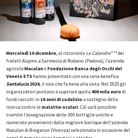
Mercoledì 10 dicembre
, al ristorante
Le Calandre***
dei
fratelli Alajmo a Sarmeola di Rubano (Padova), l’azienda
agricola
Maculan
e
Fondazione Banca degli Occhi del
Veneto ETS
hanno presentato con una cena benefica
Santalucia
2024
, il vino che fa bene alla vista. Nel 2025 gli
organizzatori puntano a superare quota
400 mila euro
di
fondi raccolti in
16 anni di sodalizio
a sostegno della
ricerca contro le
malattie oculari
. Ciò sarà possibile
tramite l’assegnazione delle 300 bottiglie uniche e
numerate provenienti dalla migliore barrique dell’azienda
Maculan di Breganze (Vicenza) selezionata in occasione del
panel di degustazione tenutosi a ottobre.