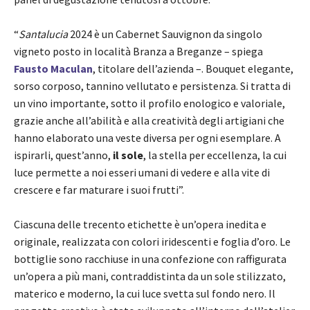
​“
Santalucia
2024 è un Cabernet Sauvignon da singolo
vigneto posto in località Branza a Breganze – spiega
Fausto Maculan
, titolare dell’azienda –. Bouquet elegante,
sorso corposo, tannino vellutato e persistenza. Si tratta di
un vino importante, sotto il profilo enologico e valoriale,
grazie anche all’abilità e alla creatività degli artigiani che
hanno elaborato una veste diversa per ogni esemplare. A
ispirarli, quest’anno,
il sole
, la stella per eccellenza, la cui
luce permette a noi esseri umani di vedere e alla vite di
crescere e far maturare i suoi frutti”.
​Ciascuna delle trecento etichette è un’opera inedita e
originale, realizzata con colori iridescenti e foglia d’oro. Le
bottiglie sono racchiuse in una confezione con raffigurata
un’opera a più mani, contraddistinta da un sole stilizzato,
materico e moderno, la cui luce svetta sul fondo nero. Il